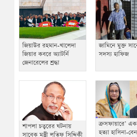
জিয়াউর রহমান-খালেদা
জামিনে মুক্ত সা
জিয়ার কবরে অ্যাটর্নি
সদস্য হাফিজ
জেনারেলের শ্রদ্ধা
ক্রসফায়ারে’ এক
শাপলা চত্বরের ঘটনায়
হত্যা হাসিনা-ব
সাবেক মন্ত্রী লতিফ সিদ্দিকী