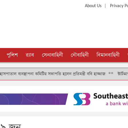
|
About Us
Privacy P
পুলিশ
র‍্যাব
সেনাবাহিনী
নৌবাহিনী
বিমানবাহিনী
্যবস্থাপনা কমিটির সভাপতি হলেন প্রতিমন্ত্রী ববি হাজ্জাজ
**
স্টার্টআপ বাংল
৩৯৯ জন