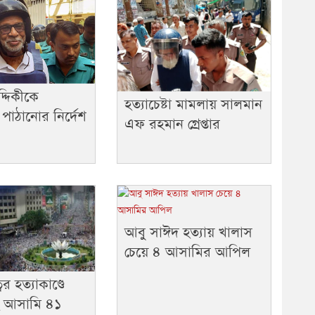
্দিকীকে
হত্যাচেষ্টা মামলায় সালমান
 পাঠানোর নির্দেশ
এফ রহমান গ্রেপ্তার
আবু সাঈদ হত্যায় খালাস
চেয়ে ৪ আসামির আপিল
র হত্যাকাণ্ডে
হ আসামি ৪১