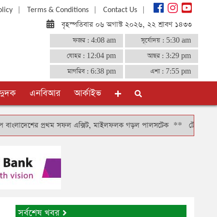
|
|
|
olicy
Terms & Conditions
Contact Us
বৃহস্পতিবার ০৬ অগাস্ট ২০২৬, ২২ শ্রাবণ ১৪৩৩
ফজর :
4:08 am
সূর্যোদয় :
5:30 am
যোহর :
12:04 pm
আছর :
3:29 pm
মাগরিব :
6:38 pm
এশা :
7:55 pm
দুদক
এনবিআর
আর্কাইভ
াদেশের প্রথম সফল এক্সিট, মাইলফলক গড়ল পালসটেক
**
টোকিওতে বাংলাদেশ দ
সর্বশেষ খবর