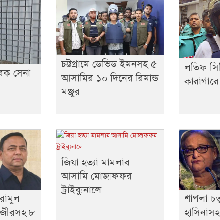
চট্টগ্রামে ডেভিড ইমনসহ ৫
লতিফ সিদ
বেক সেনা
আসামির ১০ দিনের রিমান্ড
কারাগারে
মঞ্জুর
জিয়া হত্যা মামলার
আসামি মোজাফফর
ট্রাইব্যুনালে
রামুল
শাপলা চত্ব
েনজীরসহ ৮
হাসিনাস