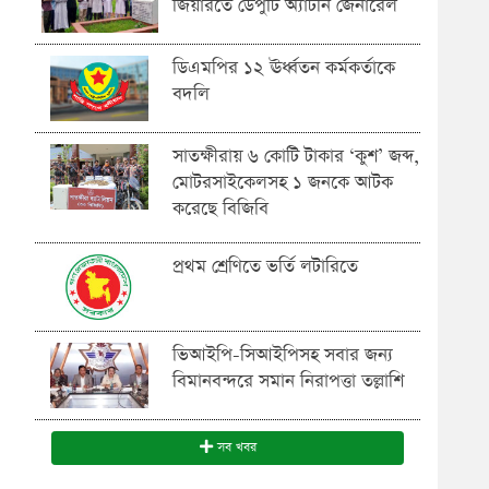
জিয়ারতে ডেপুটি অ্যাটর্নি জেনারেল
ডিএমপির ১২ ঊর্ধ্বতন কর্মকর্তাকে
বদলি
সাতক্ষীরায় ৬ কোটি টাকার ‘কুশ’ জব্দ,
মোটরসাইকেলসহ ১ জনকে আটক
করেছে বিজিবি
প্রথম শ্রেণিতে ভর্তি লটারিতে
ভিআইপি-সিআইপিসহ সবার জন্য
বিমানবন্দরে সমান নিরাপত্তা তল্লাশি
সব খবর