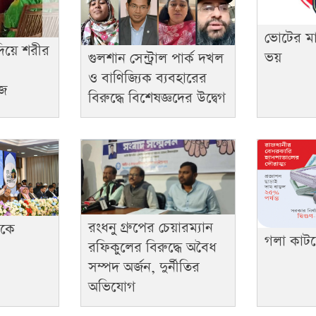
ভোটের মাঠ
 দিয়ে শরীর
ভয়
গুলশান সেন্ট্রাল পার্ক দখল
ও বাণিজ্যিক ব্যবহারের
কজ
বিরুদ্ধে বিশেষজ্ঞদের উদ্বেগ
রংধনু গ্রুপের চেয়ারম্যান
ীকে
গলা কাটছে
রফিকুলের বিরুদ্ধে অবৈধ
সম্পদ অর্জন, দুর্নীতির
অভিযোগ