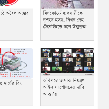
ে অবৈধ অস্ত্রের
মিটফোর্ডে ব্যবসায়ীকে
নৃশংস হত্যা, নিথর দেহ
টেনেহিঁচড়ে চলে উন্মত্ততা
অবিলম্বে তামাক নিয়ন্ত্রণ
 হার্টের রিং
আইন সংশোধনের দাবি
আত্মা’র