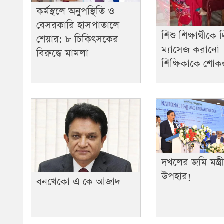
কর্মস্থলে অনুপস্থিতি ও
বেসরকারি হাসপাতালে
শিশু শিক্ষার্থীকে
শেয়ার: ৮ চিকিৎসকের
ম্যাসেজ করানো
বিরুদ্ধে মামলা
শিক্ষিকাকে শো
দখলের জমি মন্ত্র
উপহার!
বনখেকো এ কে আজাদ