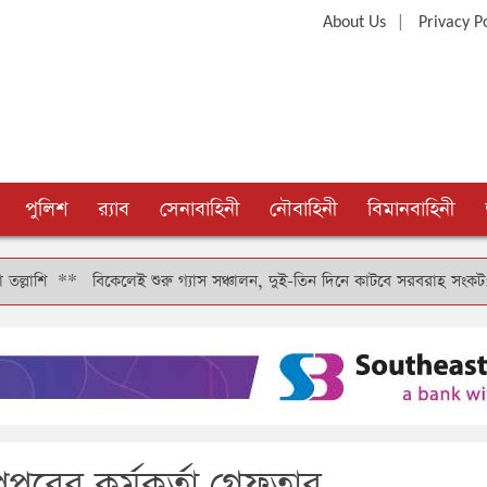
|
About Us
Privacy P
পুলিশ
র‍্যাব
সেনাবাহিনী
নৌবাহিনী
বিমানবাহিনী
**
বিকেলেই শুরু গ্যাস সঞ্চালন, দুই-তিন দিনে কাটবে সরবরাহ সংকট: বিদ্যুৎমন্ত্
পুরের কর্মকর্তা গ্রেফতার