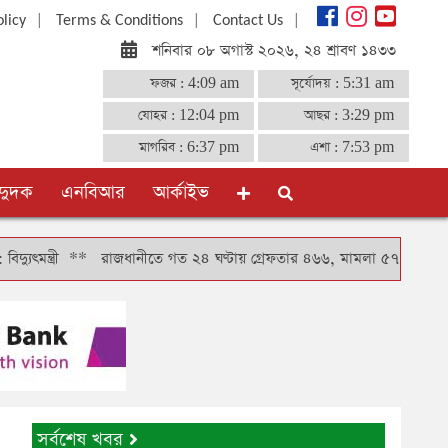
|
|
|
olicy
Terms & Conditions
Contact Us
শনিবার ০৮ অগাস্ট ২০২৬, ২৪ শ্রাবণ ১৪৩৩
ফজর :
4:09 am
সূর্যোদয় :
5:31 am
যোহর :
12:04 pm
আছর :
3:29 pm
মাগরিব :
6:37 pm
এশা :
7:53 pm
দুদক
এনবিআর
আর্কাইভ
রী
**
রাজধানীতে গত ২৪ ঘণ্টায় গ্রেফতার ৪৬৬, মামলা ৫৭
**
শ্যামলীর 
সর্বশেষ খবর