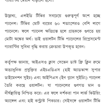
গ্যারান্টির মেয়াদ বাড়ানো হলো।
উল্লেখ্য, এলইডি টিভির সবচেয়ে গুরুত্বপূর্ণ অংশ হচ্ছে
প্যানেল। টিভির মোট ব্যয়ের ৬০ শতাংশেরও বেশি লাগে
প্যানেলে। ফলে প্যানেল ক্ষতিগ্রস্ত হলে গ্রাহককে গুণতে হয়
মোটা অঙ্কের অর্থ। তাই ওয়ালটন টিভি প্যানেলের রিপ্লেসমেন্ট
গ্যারান্টির সুবিধা বৃদ্ধি করায় ক্রেতারা উপকৃত হবেন।
কর্তৃপক্ষ জানায়, আইএসও ক্লাস সেভেন ডাস্ট ফ্রি ক্লিন রুমে
অত্যাধুনিক প্রযুক্তির এইচএডিএস (হাই অ্যাডভান্স সুপার
ডাইমেনশন সুইচ) এবং আইপিএস (ইন প্ল্যান সুইচিং) প্যানেল
তৈরি করছে ওয়ালটন। যা প্যানেলের গুণগত মান ও
দীর্ঘস্থায়িত্ব নিশ্চিত করে। এর ফলে দর্শকরা পান লার্জ ভিউয়িং
অ্যাঙ্গেল এবং হাই কন্ট্রাস্ট পিকচার। সেইসঙ্গে ওয়ালটন টিভি