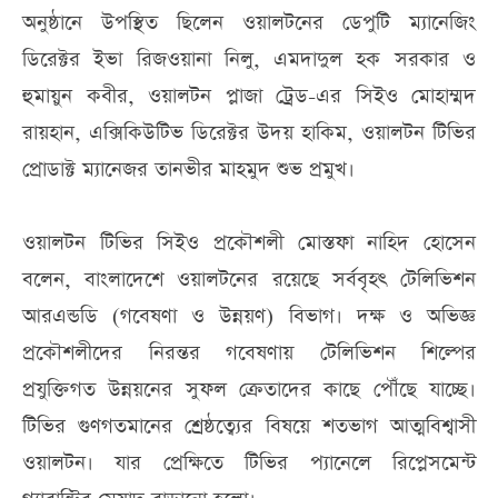
অনুষ্ঠানে উপস্থিত ছিলেন ওয়ালটনের ডেপুটি ম্যানেজিং
ডিরেক্টর ইভা রিজওয়ানা নিলু, এমদাদুল হক সরকার ও
হুমায়ুন কবীর, ওয়ালটন প্লাজা ট্রেড-এর সিইও মোহাম্মদ
রায়হান, এক্সিকিউটিভ ডিরেক্টর উদয় হাকিম, ওয়ালটন টিভির
প্রোডাক্ট ম্যানেজর তানভীর মাহমুদ শুভ প্রমুখ।
ওয়ালটন টিভির সিইও প্রকৌশলী মোস্তফা নাহিদ হোসেন
বলেন, বাংলাদেশে ওয়ালটনের রয়েছে সর্ববৃহৎ টেলিভিশন
আরএন্ডডি (গবেষণা ও উন্নয়ণ) বিভাগ। দক্ষ ও অভিজ্ঞ
প্রকৌশলীদের নিরন্তর গবেষণায় টেলিভিশন শিল্পের
প্রযুক্তিগত উন্নয়নের সুফল ক্রেতাদের কাছে পৌঁছে যাচ্ছে।
টিভির গুণগতমানের শ্রেষ্ঠত্ব্যের বিষয়ে শতভাগ আত্মবিশ্বাসী
ওয়ালটন। যার প্রেক্ষিতে টিভির প্যানেলে রিপ্লেসমেন্ট