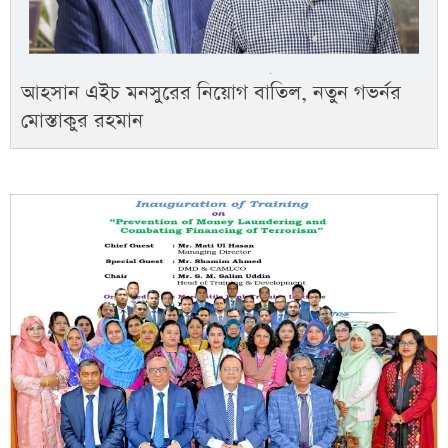
আহসান এইচ মনসুরের নিয়োগ বাতিল, নতুন গভর্নর
মোস্তাকুর রহমান