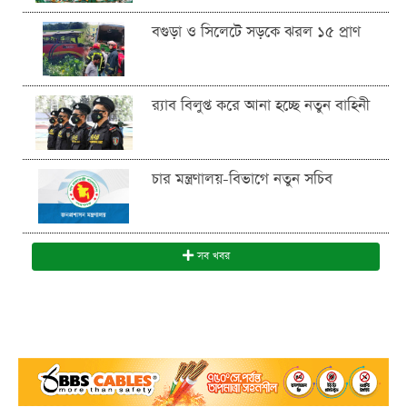
বগুড়া ও সিলেটে সড়কে ঝরল ১৫ প্রাণ
র‍্যাব বিলুপ্ত করে আনা হচ্ছে নতুন বাহিনী
চার মন্ত্রণালয়-বিভাগে নতুন সচিব
সব খবর