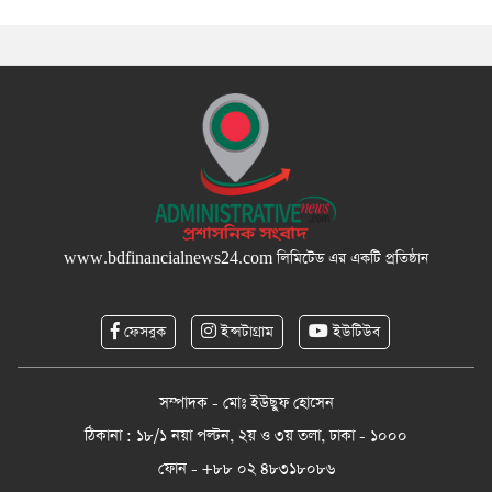
www.bdfinancialnews24.com
লিমিটেড এর একটি প্রতিষ্ঠান
ফেসবুক
ইন্সটাগ্রাম
ইউটিউব
সম্পাদক - মোঃ ইউছুফ হোসেন
ঠিকানা : ১৮/১ নয়া পল্টন, ২য় ও ৩য় তলা, ঢাকা - ১০০০
ফোন - +৮৮ ০২ ৪৮৩১৮০৮৬