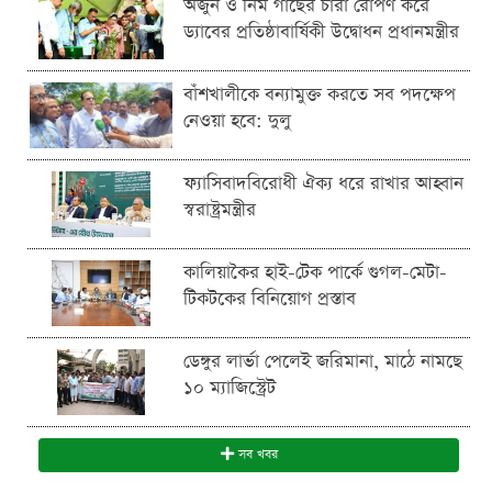
অর্জুন ও নিম গাছের চারা রোপণ করে
ড্যাবের প্রতিষ্ঠাবার্ষিকী উদ্বোধন প্রধানমন্ত্রীর
বাঁশখালীকে বন্যামুক্ত করতে সব পদক্ষেপ
নেওয়া হবে: দুলু
ফ্যাসিবাদবিরোধী ঐক্য ধরে রাখার আহ্বান
স্বরাষ্ট্রমন্ত্রীর
কালিয়াকৈর হাই-টেক পার্কে গুগল-মেটা-
টিকটকের বিনিয়োগ প্রস্তাব
ডেঙ্গুর লার্ভা পেলেই জরিমানা, মাঠে নামছে
১০ ম্যাজিস্ট্রেট
সব খবর