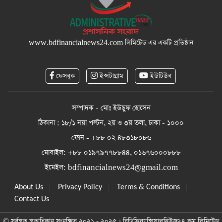
www.bdfinancialnews24.com
লিমিটেড এর একটি প্রতিষ্ঠান
ফেসবুক
ইন্সটাগ্রাম
ইউটিউব
সম্পাদক - মোঃ ইউছুফ হোসেন
ঠিকানা : ১৮/১ নয়া পল্টন, ২য় ও ৩য় তলা, ঢাকা - ১০০০
ফোন - +৮৮ ০২ ৪৮৩১৮০৮৬
মোবাইল: +৮৮ ০১৯৭৯৭৭৮৮৪৪, ০১৬৭৬০০০৮৮৮
ইমেইল:
bdfinancialnews24@gmail.com
|
|
|
About Us
Privacy Policy
Terms & Conditions
Contact Us
© সর্বস্বত্ব স্বত্বাধিকার সংরক্ষিত ২০২১ - ২০২৫ । বিডিফিন্যান্সিয়ালনিউজ২৪.কম লিমিটেড