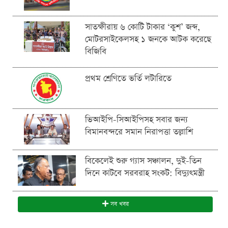
সাতক্ষীরায় ৬ কোটি টাকার ‘কুশ’ জব্দ,
মোটরসাইকেলসহ ১ জনকে আটক করেছে
বিজিবি
প্রথম শ্রেণিতে ভর্তি লটারিতে
ভিআইপি-সিআইপিসহ সবার জন্য
বিমানবন্দরে সমান নিরাপত্তা তল্লাশি
বিকেলেই শুরু গ্যাস সঞ্চালন, দুই-তিন
দিনে কাটবে সরবরাহ সংকট: বিদ্যুৎমন্ত্রী
সব খবর