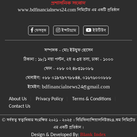
www.bdfinancialnews24.com
লিমিটেড এর একটি প্রতিষ্ঠান
ফেসবুক
ইন্সটাগ্রাম
ইউটিউব
সম্পাদক - মোঃ ইউছুফ হোসেন
ঠিকানা : ১৮/১ নয়া পল্টন, ২য় ও ৩য় তলা, ঢাকা - ১০০০
ফোন - +৮৮ ০২ ৪৮৩১৮০৮৬
মোবাইল: +৮৮ ০১৯৭৯৭৭৮৮৪৪, ০১৬৭৬০০০৮৮৮
ইমেইল:
bdfinancialnews24@gmail.com
|
|
|
About Us
Privacy Policy
Terms & Conditions
Contact Us
© সর্বস্বত্ব স্বত্বাধিকার সংরক্ষিত ২০২১ - ২০২৫ । বিডিফিন্যান্সিয়ালনিউজ২৪.কম লিমিটেড
এর একটি প্রতিষ্ঠান ।
Blank Index
Design & Developed By: