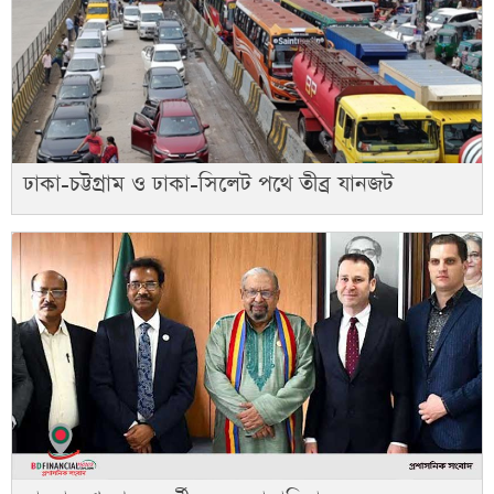
ঢাকা-চট্টগ্রাম ও ঢাকা-সিলেট পথে তীব্র যানজট