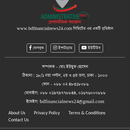
www.bdfinancialnews24.com
লিমিটেড এর একটি প্রতিষ্ঠান
ফেসবুক
ইন্সটাগ্রাম
ইউটিউব
সম্পাদক - মোঃ ইউছুফ হোসেন
ঠিকানা : ১৮/১ নয়া পল্টন, ২য় ও ৩য় তলা, ঢাকা - ১০০০
ফোন - +৮৮ ০২ ৪৮৩১৮০৮৬
মোবাইল: +৮৮ ০১৯৭৯৭৭৮৮৪৪, ০১৬৭৬০০০৮৮৮
ইমেইল:
bdfinancialnews24@gmail.com
|
|
|
About Us
Privacy Policy
Terms & Conditions
Contact Us