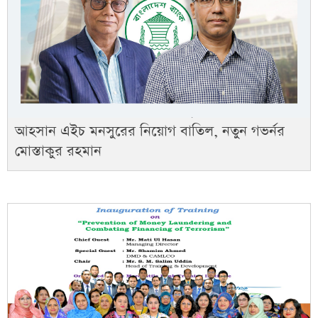
আহসান এইচ মনসুরের নিয়োগ বাতিল, নতুন গভর্নর
মোস্তাকুর রহমান