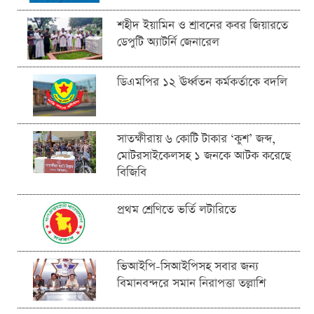
শহীদ ইয়ামিন ও শ্রাবনের কবর জিয়ারতে
ডেপুটি অ্যাটর্নি জেনারেল
ডিএমপির ১২ ঊর্ধ্বতন কর্মকর্তাকে বদলি
সাতক্ষীরায় ৬ কোটি টাকার ‘কুশ’ জব্দ,
মোটরসাইকেলসহ ১ জনকে আটক করেছে
বিজিবি
প্রথম শ্রেণিতে ভর্তি লটারিতে
ভিআইপি-সিআইপিসহ সবার জন্য
বিমানবন্দরে সমান নিরাপত্তা তল্লাশি