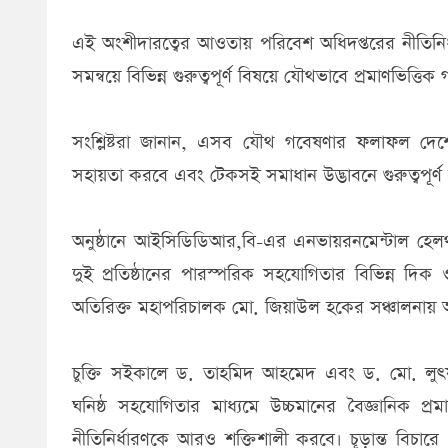
এই অংশীদারত্বের আওতায় পরিবেশ অধিদপ্তরের নীতিনির্
সমন্বয়ে বিভিন্ন গুরুত্বপূর্ণ বিষয়ে যৌথভাবে প্রমাণভিত্ত
সংশ্লিষ্টরা জানান, এসব যৌথ গবেষণার ফলাফল দেশের 
সহায়তা করবে এবং টেকসই সমাধান উদ্ভাবনে গুরুত্বপূর্ণ
অনুষ্ঠানে আইসিডিডিআর,বি-এর এনভায়রনমেন্টাল হেলথ অ
দুই প্রতিষ্ঠানের পারস্পরিক সহযোগিতার বিভিন্ন দিক
অতিরিক্ত মহাপরিচালক মো. জিয়াউল হকের সঞ্চালনায় অনুষ্
চুক্তি সইকালে ড. তাহমিদ আহমেদ এবং ড. মো. লুৎফর
ঘনিষ্ঠ সহযোগিতার মাধ্যমে উচ্চমানের বৈজ্ঞানিক প্র
নীতিনির্ধারণকে আরও শক্তিশালী করবে। চূড়ান্ত বিচারে