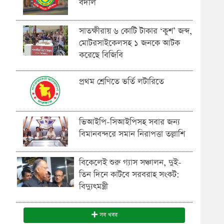
বদলি
সাতক্ষীরায় ৬ কোটি টাকার ‘কুশ’ জব্দ,
মোটরসাইকেলসহ ১ জনকে আটক
করেছে বিজিবি
প্রথম শ্রেণিতে ভর্তি লটারিতে
ভিআইপি-সিআইপিসহ সবার জন্য
বিমানবন্দরে সমান নিরাপত্তা তল্লাশি
বিকেলেই শুরু গ্যাস সঞ্চালন, দুই-
তিন দিনে কাটবে সরবরাহ সংকট:
বিদ্যুৎমন্ত্রী
সব খবর