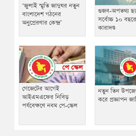
‘জুলাই স্মৃতি জাদুঘর নতুন
গুজব-অপতথ্য ছ
বাংলাদেশ গঠনের
সর্বোচ্চ ১০ বছর
অনুপ্রেরণার কেন্দ্র’
কারাদণ্ড
গেজেটের আগেই
নতুন তিন উপজে
আইএমএফের নিবিড়
করে প্রজ্ঞাপন জা
পর্যবেক্ষণে নবম পে-স্কেল