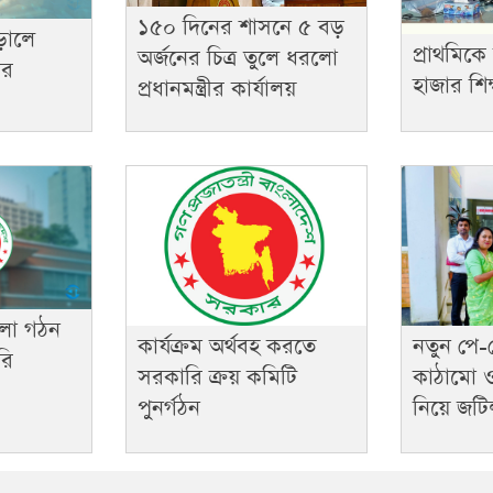
১৫০ দিনের শাসনে ৫ বড়
ড়ালে
প্রাথমিকে
অর্জনের চিত্র তুলে ধরলো
ের
হাজার শিক্ষ
প্রধানমন্ত্রীর কার্যালয়
লা গঠন
কার্যক্রম অর্থবহ করতে
নতুন পে-
রি
সরকারি ক্রয় কমিটি
কাঠামো 
পুনর্গঠন
নিয়ে জটি