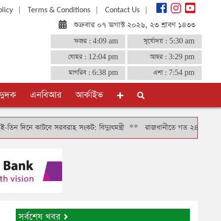
|
|
|
olicy
Terms & Conditions
Contact Us
শুক্রবার ০৭ অগাস্ট ২০২৬, ২৩ শ্রাবণ ১৪৩৩
ফজর :
4:09 am
সূর্যোদয় :
5:30 am
যোহর :
12:04 pm
আছর :
3:29 pm
মাগরিব :
6:38 pm
এশা :
7:54 pm
দুদক
এনবিআর
আর্কাইভ
কাটবে সরবরাহ সংকট: বিদ্যুৎমন্ত্রী
**
রাজধানীতে গত ২৪ ঘণ্টায় গ্রেফতার ৪
সর্বশেষ খবর