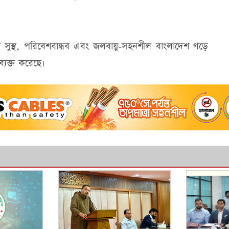
কটি সুস্থ, পরিবেশবান্ধব এবং জলবায়ু-সহনশীল বাংলাদেশ গড়ে
ব্যক্ত করেছে।