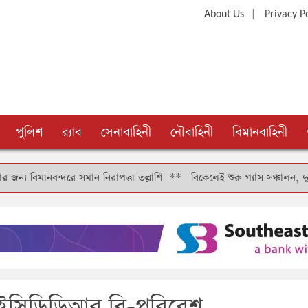
|
About Us
Privacy P
পুলিশ
র‍্যাব
সেনাবাহিনী
নৌবাহিনী
বিমানবাহিনী
্দরে সমান নিরাপত্তা তল্লাশি
**
বিকেলেই শুরু গ্যাস সঞ্চালন, দুই-তিন দিনে 
ে আইসিডিডিআর,বি-পরিবেশ