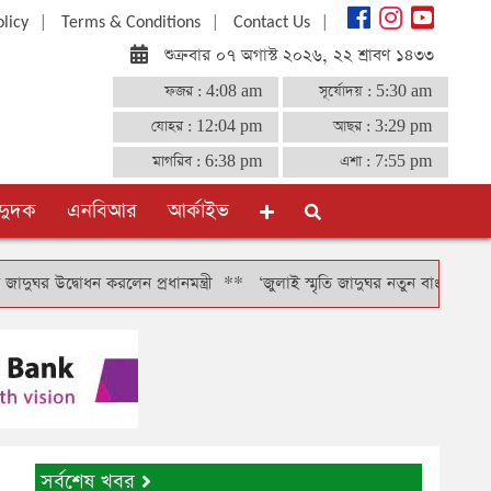
|
|
|
olicy
Terms & Conditions
Contact Us
শুক্রবার ০৭ অগাস্ট ২০২৬, ২২ শ্রাবণ ১৪৩৩
ফজর :
4:08 am
সূর্যোদয় :
5:30 am
যোহর :
12:04 pm
আছর :
3:29 pm
মাগরিব :
6:38 pm
এশা :
7:55 pm
দুদক
এনবিআর
আর্কাইভ
উদ্বোধন করলেন প্রধানমন্ত্রী
**
‘জুলাই স্মৃতি জাদুঘর নতুন বাংলাদেশ গঠনের অনুপ্
সর্বশেষ খবর