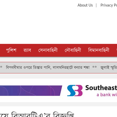
|
About Us
Privacy P
পুলিশ
র‍্যাব
সেনাবাহিনী
নৌবাহিনী
বিমানবাহিনী
সীমার ওপরে তিস্তার পানি, লালমনিরহাটে বন্যার শঙ্কা
**
জুলাই স্মৃতি জাদুঘর 
িয়ে বিআরটিএ’র বিজ্ঞপ্তি