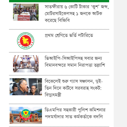
সাতক্ষীরায় ৬ কোটি টাকার ‘কুশ’ জব্দ,
মোটরসাইকেলসহ ১ জনকে আটক
করেছে বিজিবি
প্রথম শ্রেণিতে ভর্তি লটারিতে
ভিআইপি-সিআইপিসহ সবার জন্য
বিমানবন্দরে সমান নিরাপত্তা তল্লাশি
বিকেলেই শুরু গ্যাস সঞ্চালন, দুই-
তিন দিনে কাটবে সরবরাহ সংকট:
বিদ্যুৎমন্ত্রী
ডিএমপির সহকারী পুলিশ কমিশনার
পদমর্যাদার সাত কর্মকর্তাকে বদলি