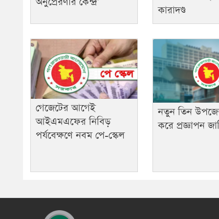
অনুপ্রেরণার কেন্দ্র’
কারাদণ্ড
গেজেটের আগেই
নতুন তিন উপজে
আইএমএফের নিবিড়
করে প্রজ্ঞাপন জা
পর্যবেক্ষণে নবম পে-স্কেল