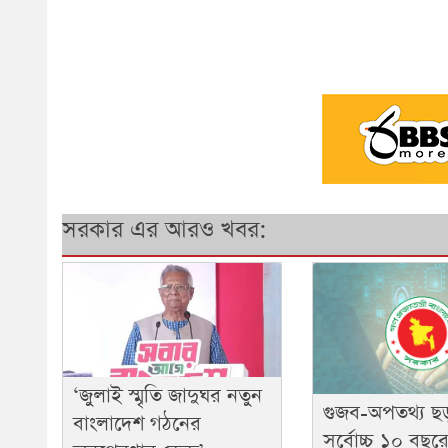
সরকার এর আরও খবর:
‘জুলাই স্মৃতি জাদুঘর নতুন
গুজব-অপতথ্য ছ
বাংলাদেশ গঠনের
সর্বোচ্চ ১০ বছর