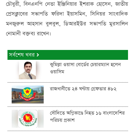
চৌধুরী, বিনএনপি নেতা ইঞ্জিনিয়ার ইশরাক হোসেন, জাতীয়
প্রেসক্লাবের সভাপতি ফরিদা ইয়াসমিন, সিনিয়র সাংবাদিক
মনজুরুল আহসান বুলবুল, ডিআরইউর সভাপতি মুরসালিন
নোমানী বক্তব্য রাখেন।
সর্বশেষ খবর
কুমিল্লা ওয়াসা বোর্ডের চেয়ারম্যান হলেন
ওয়াসিম
রাজধানীতে ২৪ ঘণ্টায় গ্রেফতার ৪৮২
সৌদিতে অগ্নিকাণ্ডে নিহত ১৬ বাংলাদেশির
পরিচয় প্রকাশ