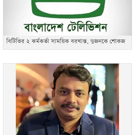
বিটিভির ২ কর্মকর্তা সাময়িক বরখাস্ত, দুজনকে শোকজ