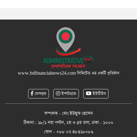
www.bdfinancialnews24.com
লিমিটেড এর একটি প্রতিষ্ঠান
ফেসবুক
ইন্সটাগ্রাম
ইউটিউব
সম্পাদক - মোঃ ইউছুফ হোসেন
ঠিকানা : ১৮/১ নয়া পল্টন, ২য় ও ৩য় তলা, ঢাকা - ১০০০
ফোন - +৮৮ ০২ ৪৮৩১৮০৮৬