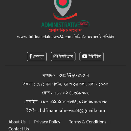
www.bdfinancialnews24.com
লিমিটেড এর একটি প্রতিষ্ঠান
ফেসবুক
ইন্সটাগ্রাম
ইউটিউব
সম্পাদক - মোঃ ইউছুফ হোসেন
ঠিকানা : ১৮/১ নয়া পল্টন, ২য় ও ৩য় তলা, ঢাকা - ১০০০
ফোন - +৮৮ ০২ ৪৮৩১৮০৮৬
মোবাইল: +৮৮ ০১৯৭৯৭৭৮৮৪৪, ০১৬৭৬০০০৮৮৮
ইমেইল:
bdfinancialnews24@gmail.com
|
|
|
About Us
Privacy Policy
Terms & Conditions
Contact Us