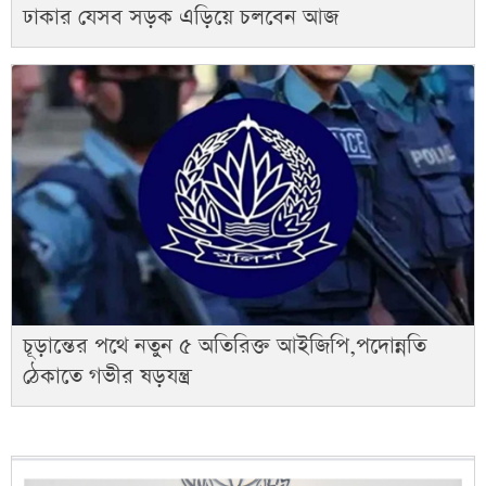
ঢাকার যেসব সড়ক এড়িয়ে চলবেন আজ
চূড়ান্তের পথে নতুন ৫ অতিরিক্ত আইজিপি,পদোন্নতি
ঠেকাতে গভীর ষড়যন্ত্র