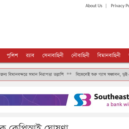
|
About Us
Privacy P
পুলিশ
র‍্যাব
সেনাবাহিনী
নৌবাহিনী
বিমানবাহিনী
 সমান নিরাপত্তা তল্লাশি
**
বিকেলেই শুরু গ্যাস সঞ্চালন, দুই-তিন দিনে কাটবে
ভবনকে কেপিআই ঘোষণা