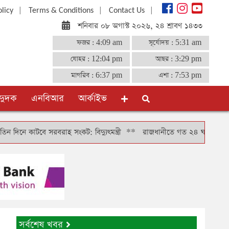
|
|
|
olicy
Terms & Conditions
Contact Us
শনিবার ০৮ অগাস্ট ২০২৬, ২৪ শ্রাবণ ১৪৩৩
ফজর :
4:09 am
সূর্যোদয় :
5:31 am
যোহর :
12:04 pm
আছর :
3:29 pm
মাগরিব :
6:37 pm
এশা :
7:53 pm
দুদক
এনবিআর
আর্কাইভ
 সরবরাহ সংকট: বিদ্যুৎমন্ত্রী
**
রাজধানীতে গত ২৪ ঘণ্টায় গ্রেফতার ৪৬৬, 
সর্বশেষ খবর