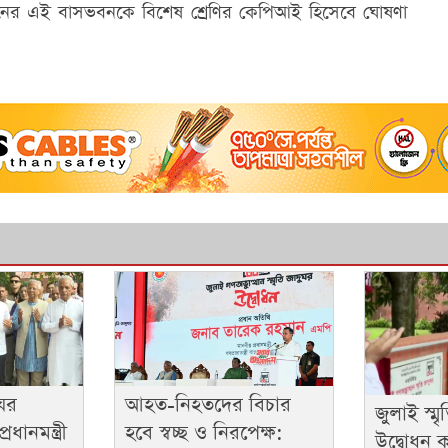
 গুলশানের এই বাসভবনকে বিশেষ শ্রেণির কেপিআই হিসেবে ঘোষণা
ুঘর
আহত-নিহতদের বিচার
জুলাই স্ম
ধানমন্ত্রী
হবে স্বচ্ছ ও নিরপেক্ষ:
উদ্বোধন কর