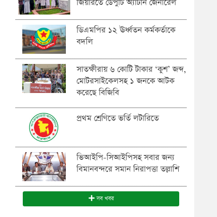
জিয়ারতে ডেপুটি অ্যাটর্নি জেনারেল
ডিএমপির ১২ ঊর্ধ্বতন কর্মকর্তাকে
বদলি
সাতক্ষীরায় ৬ কোটি টাকার ‘কুশ’ জব্দ,
মোটরসাইকেলসহ ১ জনকে আটক
করেছে বিজিবি
প্রথম শ্রেণিতে ভর্তি লটারিতে
ভিআইপি-সিআইপিসহ সবার জন্য
বিমানবন্দরে সমান নিরাপত্তা তল্লাশি
সব খবর