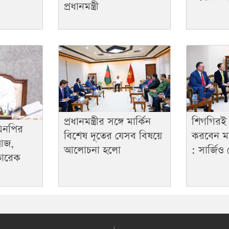
প্রধানমন্ত্রী
প্রধানমন্ত্রীর সঙ্গে মার্কিন
শিগগিরই
িএনপির
বিশেষ দূতের যেসব বিষয়ে
করবেন মার
আজ,
আলোচনা হলো
: সার্জিও
তারেক