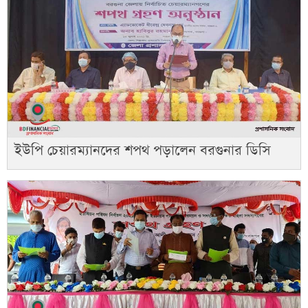
ইউপি চেয়ারম্যানদের শপথ পড়ালেন বরগুনার ডিসি