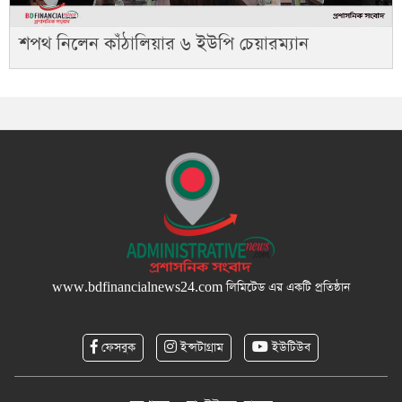
শপথ নিলেন কাঁঠালিয়ার ৬ ইউপি চেয়ারম্যান
www.bdfinancialnews24.com
লিমিটেড এর একটি প্রতিষ্ঠান
ফেসবুক
ইন্সটাগ্রাম
ইউটিউব