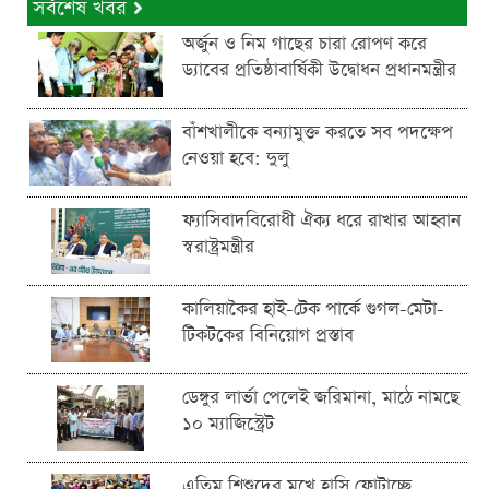
সর্বশেষ খবর
অর্জুন ও নিম গাছের চারা রোপণ করে
ড্যাবের প্রতিষ্ঠাবার্ষিকী উদ্বোধন প্রধানমন্ত্রীর
বাঁশখালীকে বন্যামুক্ত করতে সব পদক্ষেপ
নেওয়া হবে: দুলু
ফ্যাসিবাদবিরোধী ঐক্য ধরে রাখার আহ্বান
স্বরাষ্ট্রমন্ত্রীর
কালিয়াকৈর হাই-টেক পার্কে গুগল-মেটা-
টিকটকের বিনিয়োগ প্রস্তাব
ডেঙ্গুর লার্ভা পেলেই জরিমানা, মাঠে নামছে
১০ ম্যাজিস্ট্রেট
এতিম শিশুদের মুখে হাসি ফোটাচ্ছে