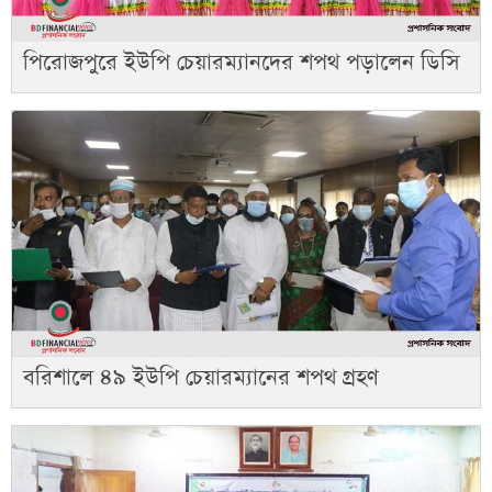
পিরোজপুরে ইউপি চেয়ারম্যানদের শপথ পড়ালেন ডিসি
বরিশালে ৪৯ ইউপি চেয়ারম্যানের শপথ গ্রহণ