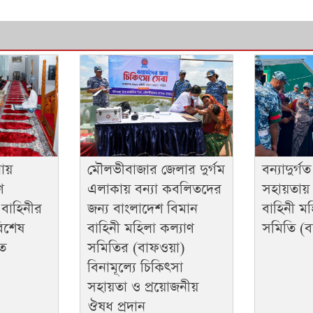
বন্যাদুর্গ
ায়
মৌলভীবাজার জেলার দুর্গম
সহায়তায
ে
এলাকায় বন্যা কবলিতদের
বাহিনী মহ
 বাহিনীর
জন্য বাংলাদেশ বিমান
সমিতি (ব
িশেষ
বাহিনী মহিলা কল্যাণ
াত
সমিতির (বাফওয়া)
বিনামূল্যে চিকিৎসা
সহায়তা ও প্রয়োজনীয়
ঔষধ প্রদান