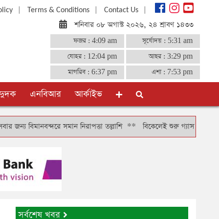
|
|
|
olicy
Terms & Conditions
Contact Us
শনিবার ০৮ অগাস্ট ২০২৬, ২৪ শ্রাবণ ১৪৩৩
ফজর :
4:09 am
সূর্যোদয় :
5:31 am
যোহর :
12:04 pm
আছর :
3:29 pm
মাগরিব :
6:37 pm
এশা :
7:53 pm
দুদক
এনবিআর
আর্কাইভ
বন্দরে সমান নিরাপত্তা তল্লাশি
**
বিকেলেই শুরু গ্যাস সঞ্চালন, দুই-তিন দিন
সর্বশেষ খবর