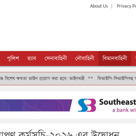
|
About Us
Privacy P
পুলিশ
র‍্যাব
সেনাবাহিনী
নৌবাহিনী
বিমানবাহিনী
্ষমতা আইন প্রয়োগ করা হবে: আইনমন্ত্রী
**
ভিআইপি-সিআইপিসহ সবার জন্য বিমান
রোপণ কর্মসূচি-২০২৬ এর উদ্বোধন