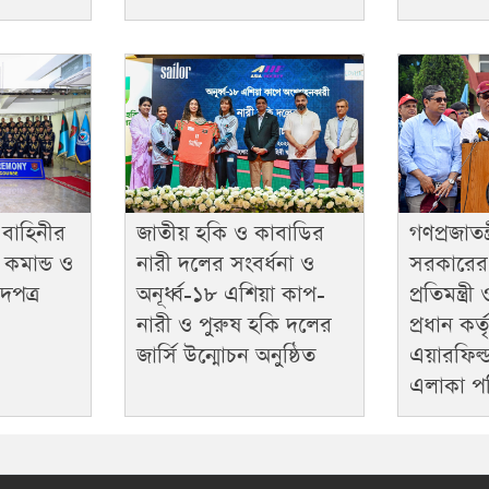
জাতীয় হকি ও কাবাডির
গণপ্রজাতন্
 বাহিনীর
নারী দলের সংবর্ধনা ও
সরকারের ম
কমান্ড ও
অনূর্ধ্ব-১৮ এশিয়া কাপ-
প্রতিমন্ত্
দপত্র
নারী ও পুরুষ হকি দলের
প্রধান কর্
জার্সি উন্মোচন অনুষ্ঠিত
এয়ারফিল্ড 
এলাকা পর