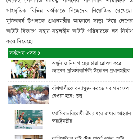
থেকেই পেশাগত দায়িত্ব পালনের পাশাপাশি সামাজিক ও
সাংস্কৃতিক বিভিন্ন কর্মকান্ডে নিজেদের নিয়োজিত রেখেছে।
মুজিববর্ষ উপলক্ষে প্রধানমন্ত্রীর আহ্বানে সাড়া দিয়ে দেশের
আটটি বিভাগে সহায়-সম্বলহীন আটটি পরিবারকে ঘর নির্মাণ
করে দিয়েছে।
সর্বশেষ খবর
অর্জুন ও নিম গাছের চারা রোপণ করে
ড্যাবের প্রতিষ্ঠাবার্ষিকী উদ্বোধন প্রধানমন্ত্রীর
বাঁশখালীকে বন্যামুক্ত করতে সব পদক্ষেপ
নেওয়া হবে: দুলু
ফ্যাসিবাদবিরোধী ঐক্য ধরে রাখার আহ্বান
স্বরাষ্ট্রমন্ত্রীর
কালিয়াকৈর হাই-টেক পার্কে গুগল-মেটা-