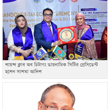
লায়ন্স ক্লাব অব চিটাগং ডায়নামিক সিটির প্রেসিডেন্ট
হলেন সালমা আদিল