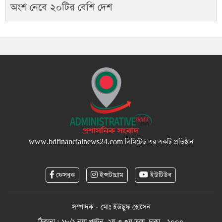
অংশ নেবে ২০টির বেশি দেশ
www.bdfinancialnews24.com
লিমিটেড এর একটি প্রতিষ্ঠান
ফেসবুক
ইন্সটাগ্রাম
ইউটিউব
সম্পাদক - মোঃ ইউছুফ হোসেন