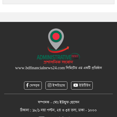
www.bdfinancialnews24.com
লিমিটেড এর একটি প্রতিষ্ঠান
ফেসবুক
ইন্সটাগ্রাম
ইউটিউব
সম্পাদক - মোঃ ইউছুফ হোসেন
ঠিকানা : ১৮/১ নয়া পল্টন, ২য় ও ৩য় তলা, ঢাকা - ১০০০