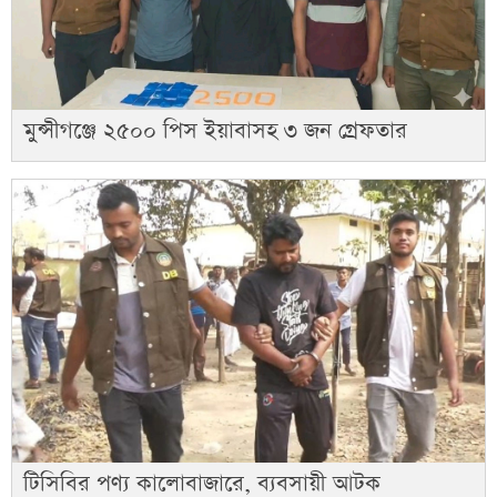
মুন্সীগঞ্জে ২৫০০ পিস ইয়াবাসহ ৩ জন গ্রেফতার
টিসিবির পণ্য কালোবাজারে, ব্যবসায়ী আটক