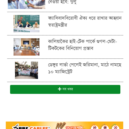
নেওয়া হবে: দুলু
ফ্যাসিবাদবিরোধী ঐক্য ধরে রাখার আহ্বান
স্বরাষ্ট্রমন্ত্রীর
কালিয়াকৈর হাই-টেক পার্কে গুগল-মেটা-
টিকটকের বিনিয়োগ প্রস্তাব
ডেঙ্গুর লার্ভা পেলেই জরিমানা, মাঠে নামছে
১০ ম্যাজিস্ট্রেট
সব খবর