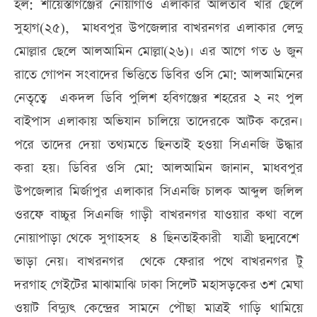
হল: শায়েস্তাগঞ্জের নোয়াগাও এলাকার আলতাব খার ছেলে
সুহাগ(২৫), মাধবপুর উপজেলার বাখরনগর এলাকার লেদু
মোল্লার ছেলে আলআমিন মোল্লা(২৬)। এর আগে গত ৬ জুন
রাতে গোপন সংবাদের ভিত্তিতে ডিবির ওসি মো: আলআমিনের
নেতৃত্বে একদল ডিবি পুলিশ হবিগঞ্জের শহরের ২ নং পুল
বাইপাস এলাকায় অভিযান চালিয়ে তাদেরকে আটক করেন।
পরে তাদের দেয়া তথ্যমতে ছিনতাই হওয়া সিএনজি উদ্ধার
করা হয়। ডিবির ওসি মো: আলআমিন জানান, মাধবপুর
উপজেলার মির্জাপুর এলাকার সিএনজি চালক আব্দুল জলিল
ওরফে বাচ্চুর সিএনজি গাড়ী বাখরনগর যাওয়ার কথা বলে
নোয়াপাড়া থেকে সুগাহসহ ৪ ছিনতাইকারী যাত্রী ছদ্মবেশে
ভাড়া নেয়। বাখরনগর থেকে ফেরার পথে বাখরনগর টু
দরগাহ গেইটের মাঝামাঝি ঢাকা সিলেট মহাসড়কের ৩শ মেঘা
ওয়াট বিদ্যুৎ কেন্দ্রের সামনে পৌছা মাত্রই গাড়ি থামিয়ে