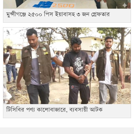
মুন্সীগঞ্জে ২৫০০ পিস ইয়াবাসহ ৩ জন গ্রেফতার
টিসিবির পণ্য কালোবাজারে, ব্যবসায়ী আটক