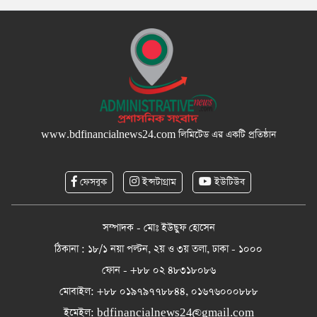
www.bdfinancialnews24.com
লিমিটেড এর একটি প্রতিষ্ঠান
ফেসবুক
ইন্সটাগ্রাম
ইউটিউব
সম্পাদক - মোঃ ইউছুফ হোসেন
ঠিকানা : ১৮/১ নয়া পল্টন, ২য় ও ৩য় তলা, ঢাকা - ১০০০
ফোন - +৮৮ ০২ ৪৮৩১৮০৮৬
মোবাইল: +৮৮ ০১৯৭৯৭৭৮৮৪৪, ০১৬৭৬০০০৮৮৮
ইমেইল:
bdfinancialnews24@gmail.com