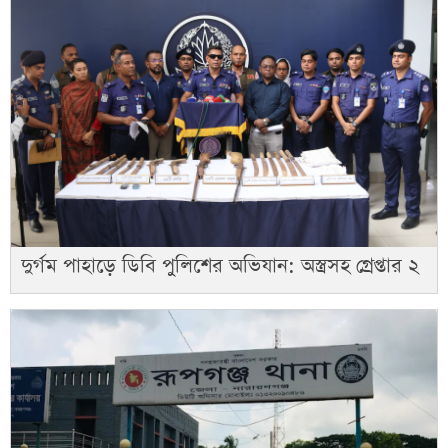
দুর্গম পাহাড়ে ডিবি পুলিশের অভিযান: অস্ত্রসহ গ্রেপ্তার ২