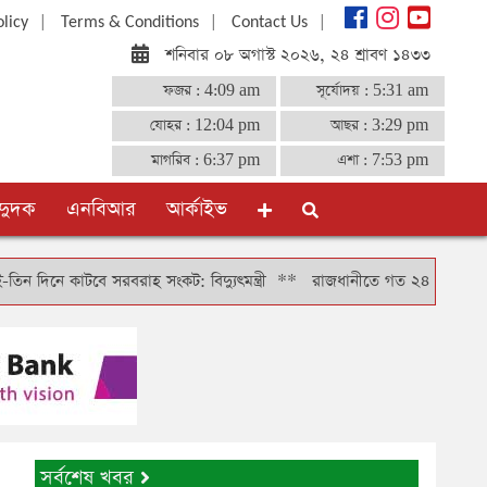
|
|
|
olicy
Terms & Conditions
Contact Us
শনিবার ০৮ অগাস্ট ২০২৬, ২৪ শ্রাবণ ১৪৩৩
ফজর :
4:09 am
সূর্যোদয় :
5:31 am
যোহর :
12:04 pm
আছর :
3:29 pm
মাগরিব :
6:37 pm
এশা :
7:53 pm
দুদক
এনবিআর
আর্কাইভ
টবে সরবরাহ সংকট: বিদ্যুৎমন্ত্রী
**
রাজধানীতে গত ২৪ ঘণ্টায় গ্রেফতার ৪৬৬
সর্বশেষ খবর