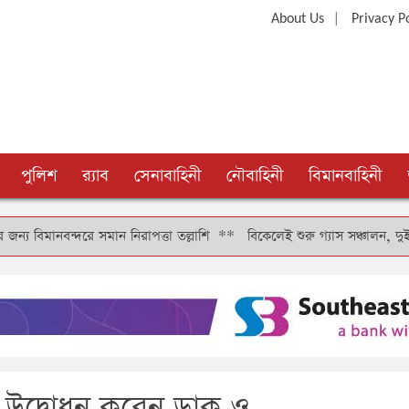
|
About Us
Privacy P
পুলিশ
র‍্যাব
সেনাবাহিনী
নৌবাহিনী
বিমানবাহিনী
রে সমান নিরাপত্তা তল্লাশি
**
বিকেলেই শুরু গ্যাস সঞ্চালন, দুই-তিন দিনে কা
 উদ্বোধন করেন ডাক ও