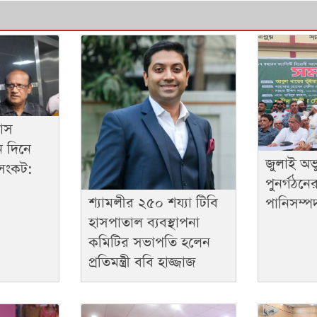
যাস
ন দিনে
জুলাই অভ্যুত
সংকট:
পুনর্গঠনে
শ্যামলীর ২৫০ শয্যা টিবি
পানিসম্পদমন
হাসপাতাল ব্যবস্থাপনা
কমিটির সভাপতি হলেন
প্রতিমন্ত্রী ববি হাজ্জাজ