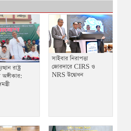
সাইবার নিরাপত্তা
জোরদারে CIRS ও
্থান রাষ্ট্র
NRS উদ্বোধন
র অঙ্গীকার:
্ত্রী