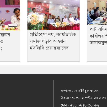
পাট অধিদ
প্রতিহিংসা নয়, ন্যায়ভিত্তিক
্রয়োজন
কার্যালয়
সমাজ গড়ার আহ্বান
 ও
তামাকমুক
ইউজিসি চেয়ারম্যানের
:
সম্পাদক - মোঃ ইউছুফ হোসেন
ঠিকানা : ১৮/১ নয়া পল্টন, ২য় ও ৩য়
ফোন - +৮৮ ০২ ৪৮৩১৮০৮৬