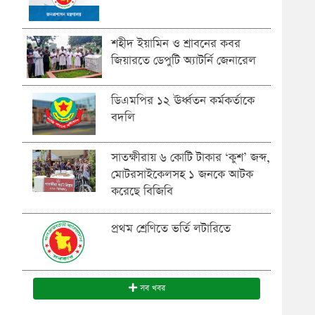
শহীদ ইয়ামিন ও শ্রাবনের কবর
জিয়ারতে ডেপুটি অ্যাটর্নি জেনারেল
ডিএমপির ১২ ঊর্ধ্বতন কর্মকর্তাকে
বদলি
সাতক্ষীরায় ৬ কোটি টাকার ‘কুশ’ জব্দ,
মোটরসাইকেলসহ ১ জনকে আটক
করেছে বিজিবি
প্রথম শ্রেণিতে ভর্তি লটারিতে
সব খবর