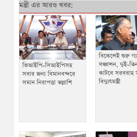
মন্ত্রী এর আরও খবর:
বিকেলেই শুরু গ্
সঞ্চালন, দুই-তি
ভিআইপি-সিআইপিসহ
কাটবে সরবরাহ 
সবার জন্য বিমানবন্দরে
বিদ্যুৎমন্ত্রী
সমান নিরাপত্তা তল্লাশি