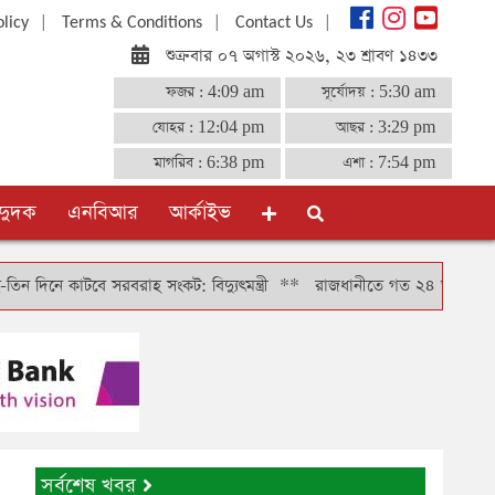
|
|
|
olicy
Terms & Conditions
Contact Us
শুক্রবার ০৭ অগাস্ট ২০২৬, ২৩ শ্রাবণ ১৪৩৩
ফজর :
4:09 am
সূর্যোদয় :
5:30 am
যোহর :
12:04 pm
আছর :
3:29 pm
মাগরিব :
6:38 pm
এশা :
7:54 pm
দুদক
এনবিআর
আর্কাইভ
টবে সরবরাহ সংকট: বিদ্যুৎমন্ত্রী
**
রাজধানীতে গত ২৪ ঘণ্টায় গ্রেফতার ৪৬
সর্বশেষ খবর