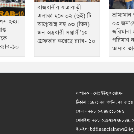
রাজধানীর যাত্রাবাড়ী
ভ্রাম্যমা
এলাকা হতে ০২ (দুই) টি
লেস হত্যা
০৩ জন’কে
আগ্নেয়াস্ত্র সহ ০৩ (তিন)
প্ত
জরিমানা 
জন অস্ত্রধারী সন্ত্রাসী’কে
রকে
পরিমাণ ন
গ্রেফতার করেছে র‌্যাব- ১০
র‌্যাব-১০
তামার তা
সম্পাদক - মোঃ ইউছুফ হোসেন
ঠিকানা : ১৮/১ নয়া পল্টন, ২য় ও ৩য়
ফোন - +৮৮ ০২ ৪৮৩১৮০৮৬
মোবাইল: +৮৮ ০১৯৭৯৭৭৮৮৪৪,
ইমেইল:
bdfinancialnews24