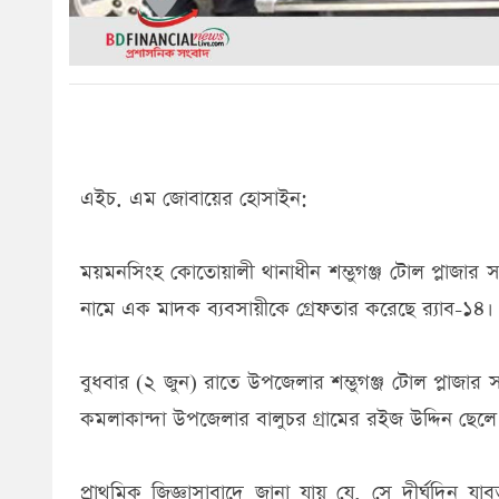
এইচ. এম জোবায়ের হোসাইন:
ময়মনসিংহ কোতোয়ালী থানাধীন শম্ভুগঞ্জ টোল প্লাজা
নামে এক মাদক ব্যবসায়ীকে গ্রেফতার করেছে র‌্যাব-১৪।
বুধবার (২ জুন) রাতে উপজেলার শম্ভুগঞ্জ টোল প্লাজা
কমলাকান্দা উপজেলার বালুচর গ্রামের রইজ উদ্দিন ছেলে
প্রাথমিক জিজ্ঞাসাবাদে জানা যায় যে, সে দীর্ঘদিন 