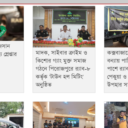
িসান
কক্সবাজা
মাদক, সাইবার ক্রাইম ও
গ্রেপ্তার
বন্যায় প
কিশোর গ্যাং মুক্ত সমাজ
পাশে র‌্য
গঠনে পিরোজপুরে র‍্যাব-৮
পেকুয়া ও
কর্তৃক 'টাউন হল মিটিং'
উপহার সা
অনুষ্ঠিত