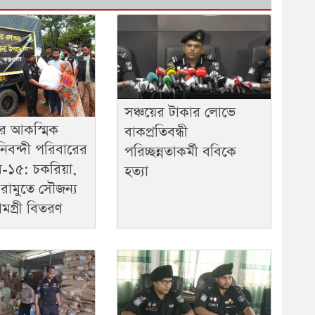
সঞ্চয়ের টাকার লোভে
রে আকস্মিক
বাকপ্রতিবন্ধী
ানিবন্দী পরিবারের
পরিচ্ছন্নতাকর্মী ববিকে
াব-১৫: চকরিয়া,
হত্যা
 রামুতে সৌজন্য
মগ্রী বিতরণ