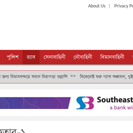
|
About Us
Privacy P
পুলিশ
র‍্যাব
সেনাবাহিনী
নৌবাহিনী
বিমানবাহিনী
দরে সমান নিরাপত্তা তল্লাশি
**
বিকেলেই শুরু গ্যাস সঞ্চালন, দুই-তিন দিনে কা
ফতার-১