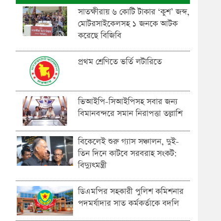
সাতক্ষীরায় ৬ কোটি টাকার ‘কুশ’ জব্দ,
মোটরসাইকেলসহ ১ জনকে আটক
করেছে বিজিবি
প্রথম শ্রেণিতে ভর্তি লটারিতে
ভিআইপি-সিআইপিসহ সবার জন্য
বিমানবন্দরে সমান নিরাপত্তা তল্লাশি
বিকেলেই শুরু গ্যাস সঞ্চালন, দুই-
তিন দিনে কাটবে সরবরাহ সংকট:
বিদ্যুৎমন্ত্রী
ডিএমপির সহকারী পুলিশ কমিশনার
পদমর্যাদার সাত কর্মকর্তাকে বদলি