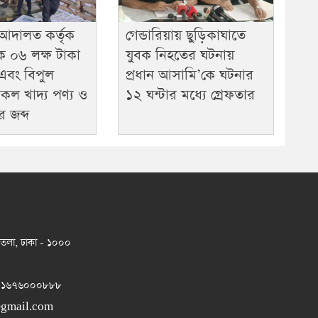
ন আদালত কর্তৃক
গেন্ডারিয়ায় ছুড়িকাঘাতে
 ০৬ লক্ষ টাকা
যুবক নিহতের ঘটনায়
এবং বিপুল
প্রধান আসামি’কে ঘটনার
কল খাদ্য পণ্য ও
১২ ঘন্টার মধ্যে গ্রেফতার
র জব্দ
 তলা, ঢাকা - ১০০০
 ০১৬৭৬০০০৮৮৮
@gmail.com