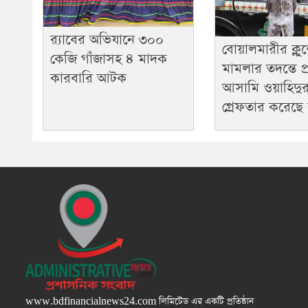
র‌্যাবের অভিযানে ৩০০
বোয়ালমারীর ক্লু
কেজি গাঁজাসহ ৪ মাদক
মামলার তদন্তে প্রা
কারবারি আটক
আসামি ওয়াহিদু
গ্রেফতার করেছে 
www.bdfinancialnews24.com
লিমিটেড এর একটি প্রতিষ্ঠান