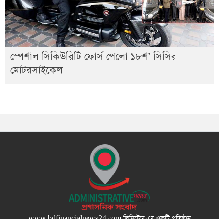
স্পেশাল সিকিউরিটি ফোর্স পেলো ১৮শ’ সিসির
মোটরসাইকেল
www.bdfinancialnews24.com
লিমিটেড এর একটি প্রতিষ্ঠান