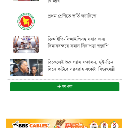
বিজিবি
প্রথম শ্রেণিতে ভর্তি লটারিতে
ভিআইপি-সিআইপিসহ সবার জন্য
বিমানবন্দরে সমান নিরাপত্তা তল্লাশি
বিকেলেই শুরু গ্যাস সঞ্চালন, দুই-তিন
দিনে কাটবে সরবরাহ সংকট: বিদ্যুৎমন্ত্রী
সব খবর