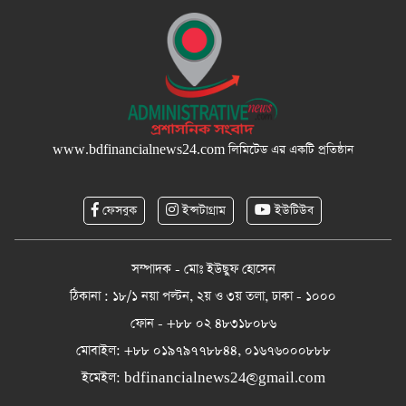
www.bdfinancialnews24.com
লিমিটেড এর একটি প্রতিষ্ঠান
ফেসবুক
ইন্সটাগ্রাম
ইউটিউব
সম্পাদক - মোঃ ইউছুফ হোসেন
ঠিকানা : ১৮/১ নয়া পল্টন, ২য় ও ৩য় তলা, ঢাকা - ১০০০
ফোন - +৮৮ ০২ ৪৮৩১৮০৮৬
মোবাইল: +৮৮ ০১৯৭৯৭৭৮৮৪৪, ০১৬৭৬০০০৮৮৮
ইমেইল:
bdfinancialnews24@gmail.com