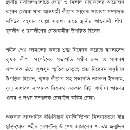
স্থানীয় মসজিদগুলোতে দোয়া ও মিলাদ মাহফিলের আয়োজন
করেন ডেমরা থানা আওয়ামী লীগের সাবেক সাধারণ সম্পাদক
মশিউর রহমান মোল্লা সজল। এতে স্থানীয় আওয়ামী লীগ-
যুবলীগ ও ছাত্রলীগের নেতাকর্মীরা উপস্থিত ছিলেন।
শহীদ শেখ জামালের কবরে শ্রদ্ধা নিবেদন করেছে বাংলাদেশ
কৃষক লীগ। সংগঠনের সভাপতি সমীর চন্দ ও সাধারণ
সম্পাদক উম্মে কুলসুম স্মৃতির নেতৃত্বে শ্রদ্ধা নিবেদন অনুষ্ঠানে
উপস্থিত ছিলেন, কৃষক লীগের সহ সভাপতি নজরুল ইসলাম,
যুগ্ম সাধারণ সম্পাদক বিশ্বনাথ সরকার বিটু, শামীমা আক্তার
খানম ও দপ্তর সম্পাদক রেজাউল করিম রেজা।
শুক্রবার রাজধানীর ইঞ্জিনিয়ার্স ইনস্টিটিউশন মিলনায়তনে বীর
মুক্তিযোদ্ধা শহীদ লেফটেন্যান্ট শেখ জামালের ৭০তম জন্মদিন