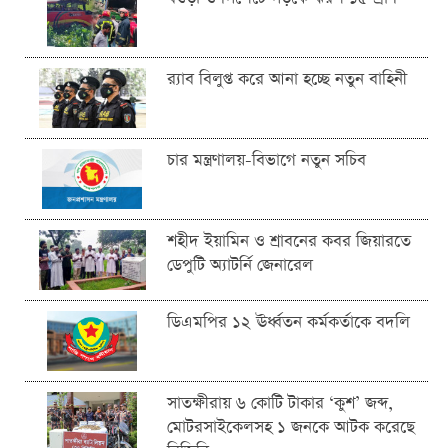
র‍্যাব বিলুপ্ত করে আনা হচ্ছে নতুন বাহিনী
চার মন্ত্রণালয়-বিভাগে নতুন সচিব
শহীদ ইয়ামিন ও শ্রাবনের কবর জিয়ারতে
ডেপুটি অ্যাটর্নি জেনারেল
ডিএমপির ১২ ঊর্ধ্বতন কর্মকর্তাকে বদলি
সাতক্ষীরায় ৬ কোটি টাকার ‘কুশ’ জব্দ,
মোটরসাইকেলসহ ১ জনকে আটক করেছে