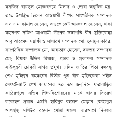
মসজিদ বায়তুল মোকাররমে মিলাদ ও দোয়া অনুষ্ঠিত হয়।
এতে উপস্থিত ছিলেন আওয়ামী লীগের সাংগঠনিক সম্পাদক
এস এম কামাল হোসেন, এডভোকেট আফজাল হোসেন, ঢাকা
মহানগর দক্ষিণ আওয়ামী লীগের সভাপতি বীর মুক্তিযোদ্ধা
আবু আহমেদ মন্নাফী ও সাধারণ সম্পাদক মো. হুমায়ুন কবির,
সাংগঠনিক সম্পাদক মো. আকতার হোসেন, দফতর সম্পাদক
মো: রিয়াজ উদ্দিন রিয়াজ, প্রচার ও প্রকাশনা সম্পাদক
সাইফুন্নবী চৌধুরী সাগর প্রমূখ। এদিন জাতির পিতা বঙ্গবন্ধু
শেখ মুজিবুর রহমানের দ্বিতীয় পুত্র বীর মুক্তিযোদ্ধা শহীদ
লেফটেন্যান্ট শেখ জামালের ৭০ তম জন্মদিনে যাত্রাবাড়ির
কাঠেরপুলে এতিম শিশু-কিশোরদের মাঝে খাবার বিতরণ
করেছেন প্রয়াত এমপি হাবিবুর রহমান মোল্লার জেষ্ঠ্যপুত্র
আলহাজ্ব মশিউর রহমান মোল্লা সজল। এরআগে দিনভর