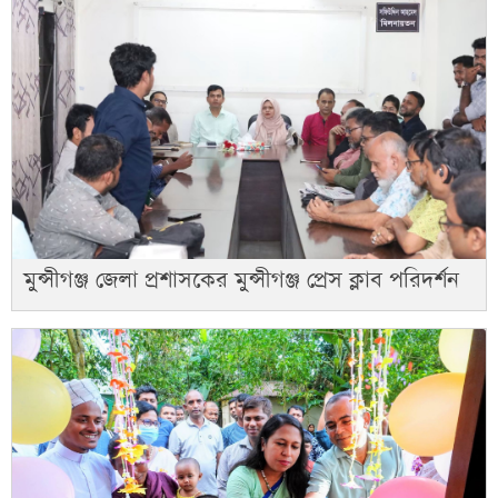
মুন্সীগঞ্জ জেলা প্রশাসকের মুন্সীগঞ্জ প্রেস ক্লাব পরিদর্শন