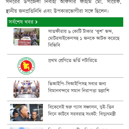
সদরের উপজেলা নির্বাহী অফিসার ফাহমি মো. সায়েফ,
স্থানীয় জনপ্রতিনিধি এবং উপকারভোগীরা সঙ্গে ছিলেন।
সর্বশেষ খবর
সাতক্ষীরায় ৬ কোটি টাকার ‘কুশ’ জব্দ,
মোটরসাইকেলসহ ১ জনকে আটক করেছে
বিজিবি
প্রথম শ্রেণিতে ভর্তি লটারিতে
ভিআইপি-সিআইপিসহ সবার জন্য
বিমানবন্দরে সমান নিরাপত্তা তল্লাশি
বিকেলেই শুরু গ্যাস সঞ্চালন, দুই-তিন
দিনে কাটবে সরবরাহ সংকট: বিদ্যুৎমন্ত্রী