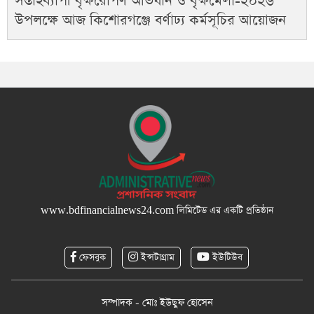
সপ্তাহব্যাপী বৃক্ষরোপণ অভিযান ও বৃক্ষমেলা-২০২৬
উপলক্ষে আজ কিশোরগঞ্জে বর্ণাঢ্য কর্মসূচির আয়োজন
www.bdfinancialnews24.com
লিমিটেড এর একটি প্রতিষ্ঠান
ফেসবুক
ইন্সটাগ্রাম
ইউটিউব
সম্পাদক - মোঃ ইউছুফ হোসেন