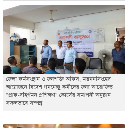
জেলা কর্মসংস্থান ও জনশক্তি অফিস, ময়মনসিংহের
আয়োজনে বিদেশ গমনেচ্ছু কর্মীদের জন্য আয়োজিত
"প্রাক-বহির্গমন প্রশিক্ষণ" কোর্সের সমাপনী অনুষ্ঠান
সফলভাবে সম্পন্ন