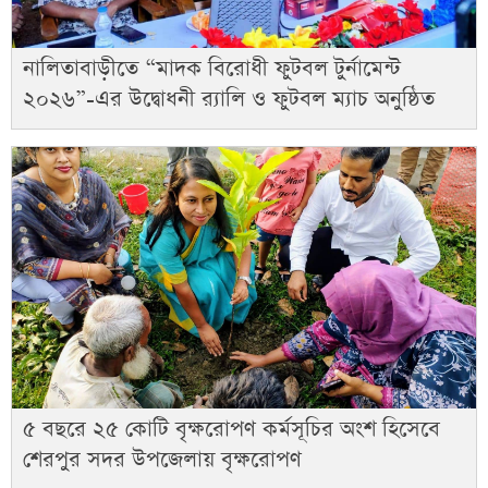
নালিতাবাড়ীতে “মাদক বিরোধী ফুটবল টুর্নামেন্ট
২০২৬”-এর উদ্বোধনী র‌্যালি ও ফুটবল ম্যাচ অনুষ্ঠিত
৫ বছরে ২৫ কোটি বৃক্ষরোপণ কর্মসূচির অংশ হিসেবে
শেরপুর সদর উপজেলায় বৃক্ষরোপণ