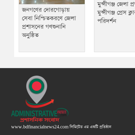
মুন্সীগঞ্জ জেলা 
জনগণের দোরগোড়ায়
মুন্সীগঞ্জ প্রেস ক্ল
সেবা নিশ্চিতকরণে জেলা
পরিদর্শন
প্রশাসনের গণশুনানি
অনুষ্ঠিত
www.bdfinancialnews24.com
লিমিটেড এর একটি প্রতিষ্ঠান