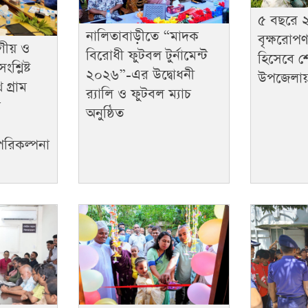
৫ বছরে 
নালিতাবাড়ীতে “মাদক
বৃক্ষরোপণ
গীয় ও
বিরোধী ফুটবল টুর্নামেন্ট
হিসেবে শ
শ্লিষ্ট
২০২৬”-এর উদ্বোধনী
উপজেলায়
 গ্রাম
র‌্যালি ও ফুটবল ম্যাচ
ম
অনুষ্ঠিত
 পরিকল্পনা