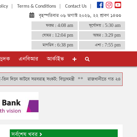
|
|
|
olicy
Terms & Conditions
Contact Us
বৃহস্পতিবার ০৬ অগাস্ট ২০২৬, ২২ শ্রাবণ ১৪৩৩
ফজর :
4:08 am
সূর্যোদয় :
5:30 am
যোহর :
12:04 pm
আছর :
3:29 pm
মাগরিব :
6:38 pm
এশা :
7:55 pm
দুদক
এনবিআর
আর্কাইভ
াটবে সরবরাহ সংকট: বিদ্যুৎমন্ত্রী
**
রাজধানীতে গত ২৪ ঘণ্টায় গ্রেফতার ৪৬
সর্বশেষ খবর