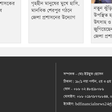
প্রশাসকের
গৃহহীন মানুষের মুখে হাসি,
নতুন কুঁড়
াব
মানবিক শেরপুর গঠনে
উপস্থিত 
জেলা প্রশাসনের উদ্যোগ
উৎসাহ ও 
জুগিয়েছ
জেলা প্র
সম্পাদক - মোঃ ইউছুফ হোসেন
ঠিকানা : ১৮/১ নয়া পল্টন, ২য় ও ৩য়
ফোন - +৮৮ ০২ ৪৮৩১৮০৮৬
মোবাইল: +৮৮ ০১৯৭৯৭৭৮৮৪৪,
ইমেইল:
bdfinancialnews24