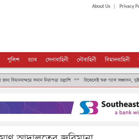
|
About Us
Privacy P
পুলিশ
র‍্যাব
সেনাবাহিনী
নৌবাহিনী
বিমানবাহিনী
দরে সমান নিরাপত্তা তল্লাশি
**
বিকেলেই শুরু গ্যাস সঞ্চালন, দুই-তিন দিনে ক
ম্যমাণ আদালতের জরিমানা