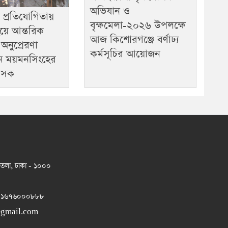
অভিযান ও
ি প্রতিযোগিতায়
বৃক্ষমেলা-২০২৬ উপলক্ষে
হয়ে আন্তরিক
আজ কিশোরগঞ্জে বর্ণাঢ্য
অনুপ্রেরণা
কর্মসূচির আয়োজন
েন ময়মনসিংহের
শাসক
 তলা, ঢাকা - ১০০০
 ০১৬৭৬০০০৮৮৮
@gmail.com