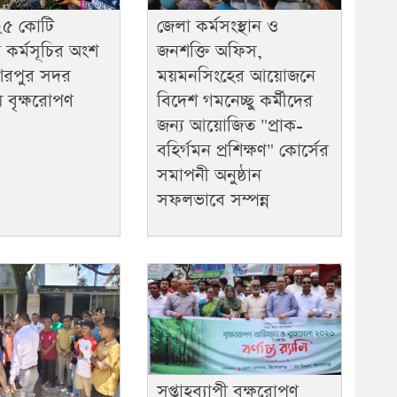
২৫ কোটি
জেলা কর্মসংস্থান ও
 কর্মসূচির অংশ
জনশক্তি অফিস,
েরপুর সদর
ময়মনসিংহের আয়োজনে
 বৃক্ষরোপণ
বিদেশ গমনেচ্ছু কর্মীদের
জন্য আয়োজিত "প্রাক-
বহির্গমন প্রশিক্ষণ" কোর্সের
সমাপনী অনুষ্ঠান
সফলভাবে সম্পন্ন
সপ্তাহব্যাপী বৃক্ষরোপণ