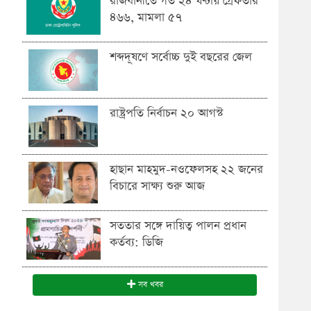
রাজধানীতে গত ২৪ ঘণ্টায় গ্রেফতার
৪৬৬, মামলা ৫৭
শব্দদূষণে সর্বোচ্চ দুই বছরের জেল
রাষ্ট্রপতি নির্বাচন ২০ আগস্ট
হাছান মাহমুদ-নওফেলসহ ২২ জনের
বিচারে সাক্ষ্য শুরু আজ
সততার সঙ্গে দায়িত্ব পালন প্রধান
কর্তব্য: ডিজি
সব খবর