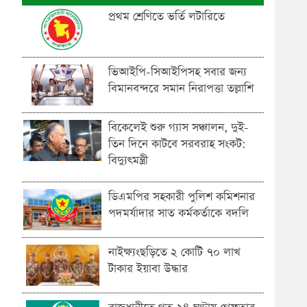
প্রথম শ্রেণিতে ভর্তি লটারিতে
ভিআইপি-সিআইপিসহ সবার জন্য
বিমানবন্দরে সমান নিরাপত্তা তল্লাশি
বিকেলেই শুরু গ্যাস সঞ্চালন, দুই-
তিন দিনে কাটবে সরবরাহ সংকট:
বিদ্যুৎমন্ত্রী
ডিএমপির সহকারী পুলিশ কমিশনার
পদমর্যাদার সাত কর্মকর্তাকে বদলি
নাইক্ষ্যংছড়িতে ২ কোটি ৭০ লাখ
টাকার ইয়াবা উদ্ধার