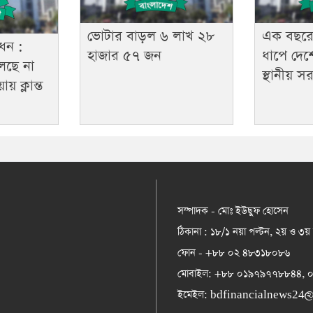
ভোটার বাড়ল ৬ লাখ ২৮
এক বছরের
ধন :
হাজার ৫৭ জন
ধাপে দেশ
লছে না
স্থানীয় স
 ক্লান্ত
সম্পাদক - মোঃ ইউছুফ হোসেন
ঠিকানা : ১৮/১ নয়া পল্টন, ২য় ও ৩য়
ফোন - +৮৮ ০২ ৪৮৩১৮০৮৬
মোবাইল: +৮৮ ০১৯৭৯৭৭৮৮৪৪,
ইমেইল:
bdfinancialnews24