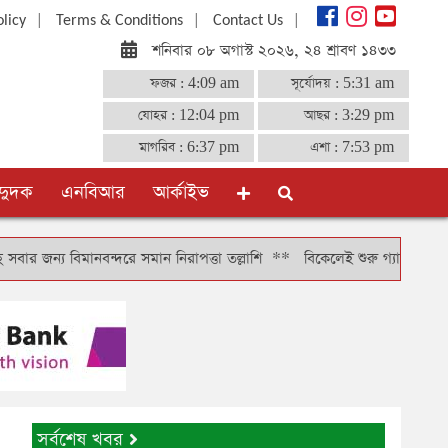
|
|
|
olicy
Terms & Conditions
Contact Us
শনিবার ০৮ অগাস্ট ২০২৬, ২৪ শ্রাবণ ১৪৩৩
ফজর :
4:09 am
সূর্যোদয় :
5:31 am
যোহর :
12:04 pm
আছর :
3:29 pm
মাগরিব :
6:37 pm
এশা :
7:53 pm
দুদক
এনবিআর
আর্কাইভ
মানবন্দরে সমান নিরাপত্তা তল্লাশি
**
বিকেলেই শুরু গ্যাস সঞ্চালন, দুই-তিন 
সর্বশেষ খবর