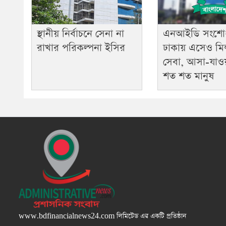
স্থানীয় নির্বাচনে সেনা না
এনআইডি সংশো
রাখার পরিকল্পনা ইসির
ঢাকায় এসেও মি
সেবা, আসা-যাওয়ায়
শত শত মানুষ
www.bdfinancialnews24.com
লিমিটেড এর একটি প্রতিষ্ঠান