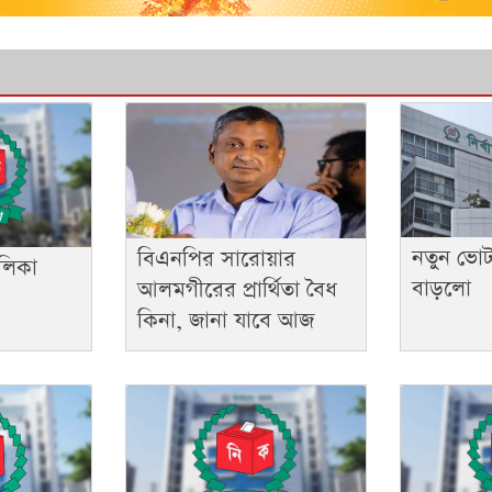
নতুন ভো
বিএনপির সারোয়ার
ালিকা
বাড়লো
আলমগীরের প্রার্থিতা বৈধ
কিনা, জানা যাবে আজ