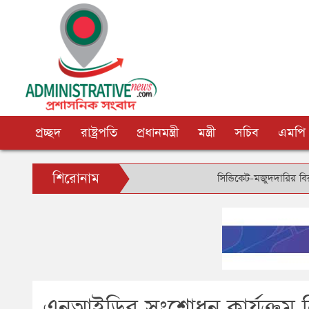
প্রচ্ছদ
রাষ্ট্রপতি
প্রধানমন্ত্রী
মন্ত্রী
সচিব
এমপি
শিরোনাম
সিন্ডিকেট-মজুদদারির বিরুদ্ধে বিশে
এনআইডির সংশোধন কার্যক্রম 