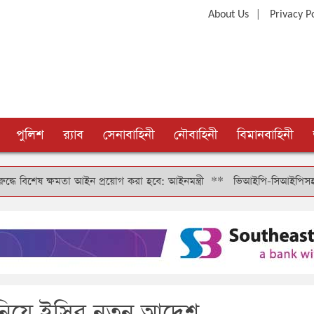
|
About Us
Privacy P
পুলিশ
র‍্যাব
সেনাবাহিনী
নৌবাহিনী
বিমানবাহিনী
ষ ক্ষমতা আইন প্রয়োগ করা হবে: আইনমন্ত্রী
**
ভিআইপি-সিআইপিসহ সবার জন্য বি
নিয়ে ইসির নতুন আদেশ