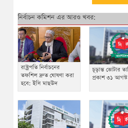
নির্বাচন কমিশন এর আরও খবর:
রাষ্ট্রপতি নির্বাচনের
চূড়ান্ত ভোটার ত
তফশিল দ্রুত ঘোষণা করা
প্রকাশ ৩১ আগস্ট
হবে: ইসি মাছউদ