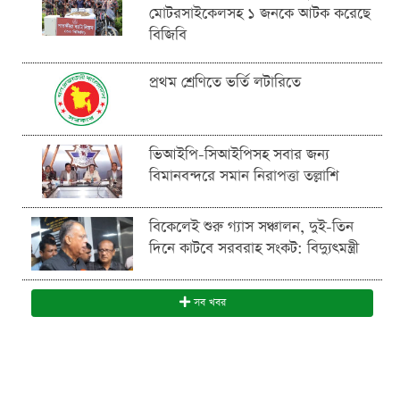
মোটরসাইকেলসহ ১ জনকে আটক করেছে
বিজিবি
প্রথম শ্রেণিতে ভর্তি লটারিতে
ভিআইপি-সিআইপিসহ সবার জন্য
বিমানবন্দরে সমান নিরাপত্তা তল্লাশি
বিকেলেই শুরু গ্যাস সঞ্চালন, দুই-তিন
দিনে কাটবে সরবরাহ সংকট: বিদ্যুৎমন্ত্রী
সব খবর