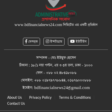
www.bdfinancialnews24.com
লিমিটেড এর একটি প্রতিষ্ঠান
ফেসবুক
ইন্সটাগ্রাম
ইউটিউব
সম্পাদক - মোঃ ইউছুফ হোসেন
ঠিকানা : ১৮/১ নয়া পল্টন, ২য় ও ৩য় তলা, ঢাকা - ১০০০
ফোন - +৮৮ ০২ ৪৮৩১৮০৮৬
মোবাইল: +৮৮ ০১৯৭৯৭৭৮৮৪৪, ০১৬৭৬০০০৮৮৮
ইমেইল:
bdfinancialnews24@gmail.com
|
|
|
About Us
Privacy Policy
Terms & Conditions
Contact Us