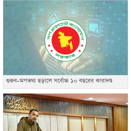
গুজব-অপতথ্য ছড়ালে সর্বোচ্চ ১০ বছরের কারাদণ্ড