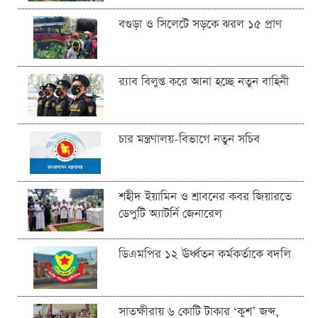
বগুড়া ও সিলেটে সড়কে ঝরল ১৫ প্রাণ
র‍্যাব বিলুপ্ত করে আনা হচ্ছে নতুন বাহিনী
চার মন্ত্রণালয়-বিভাগে নতুন সচিব
শহীদ ইয়ামিন ও শ্রাবনের কবর জিয়ারতে
ডেপুটি অ্যাটর্নি জেনারেল
ডিএমপির ১২ ঊর্ধ্বতন কর্মকর্তাকে বদলি
সাতক্ষীরায় ৬ কোটি টাকার ‘কুশ’ জব্দ,