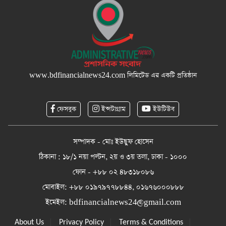
www.bdfinancialnews24.com
লিমিটেড এর একটি প্রতিষ্ঠান
ফেসবুক
ইন্সটাগ্রাম
ইউটিউব
সম্পাদক - মোঃ ইউছুফ হোসেন
ঠিকানা : ১৮/১ নয়া পল্টন, ২য় ও ৩য় তলা, ঢাকা - ১০০০
ফোন - +৮৮ ০২ ৪৮৩১৮০৮৬
মোবাইল: +৮৮ ০১৯৭৯৭৭৮৮৪৪, ০১৬৭৬০০০৮৮৮
ইমেইল:
bdfinancialnews24@gmail.com
|
|
|
About Us
Privacy Policy
Terms & Conditions