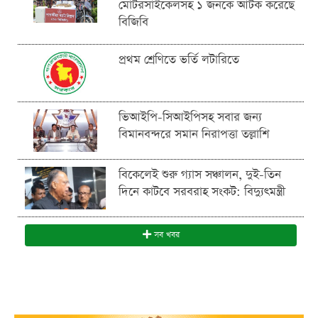
মোটরসাইকেলসহ ১ জনকে আটক করেছে
বিজিবি
প্রথম শ্রেণিতে ভর্তি লটারিতে
ভিআইপি-সিআইপিসহ সবার জন্য
বিমানবন্দরে সমান নিরাপত্তা তল্লাশি
বিকেলেই শুরু গ্যাস সঞ্চালন, দুই-তিন
দিনে কাটবে সরবরাহ সংকট: বিদ্যুৎমন্ত্রী
সব খবর