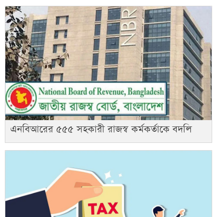
এনবিআরের ৫৫৫ সহকারী রাজস্ব কর্মকর্তাকে বদলি