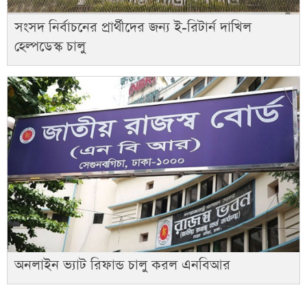
সংসদ নির্বাচনের প্রার্থীদের জন্য ই-রিটার্ন দাখিল
হেল্পডেস্ক চালু
অনলাইন ভ্যাট রিফান্ড চালু করল এনবিআর