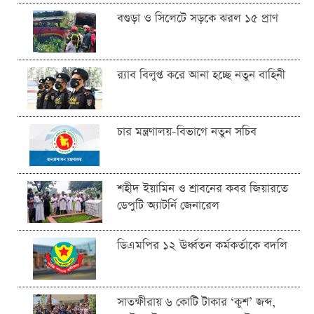
বগুড়া ও সিলেটে সড়কে ঝরল ১৫ প্রাণ
র‍্যাব বিলুপ্ত করে আনা হচ্ছে নতুন বাহিনী
চার মন্ত্রণালয়-বিভাগে নতুন সচিব
শহীদ ইয়ামিন ও শ্রাবনের কবর জিয়ারতে
ডেপুটি অ্যাটর্নি জেনারেল
ডিএমপির ১২ ঊর্ধ্বতন কর্মকর্তাকে বদলি
সাতক্ষীরায় ৬ কোটি টাকার ‘কুশ’ জব্দ,