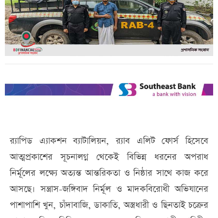
র‌্যাপিড এ্যাকশন ব্যাটালিয়ন, র‌্যাব এলিট ফোর্স হিসেবে
আত্মপ্রকাশের সূচনালগ্ন থেকেই বিভিন্ন ধরনের অপরাধ
নির্মূলের লক্ষ্যে অত্যন্ত আন্তরিকতা ও নিষ্ঠার সাথে কাজ করে
আসছে। সন্ত্রাস-জঙ্গিবাদ নির্মূল ও মাদকবিরোধী অভিযানের
পাশাপাশি খুন, চাঁদাবাজি, ডাকাতি, অস্ত্রধারী ও ছিনতাই চক্রের