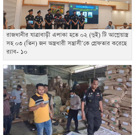
রাজধানীর যাত্রাবাড়ী এলাকা হতে ০২ (দুই) টি আগ্নেয়াস্ত্র
সহ ০৩ (তিন) জন অস্ত্রধারী সন্ত্রাসী’কে গ্রেফতার করেছে
র‌্যাব- ১০