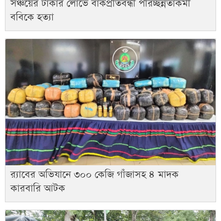
সঞ্চয়ের টাকার লোভে বাকপ্রতিবন্ধী পরিচ্ছন্নতাকর্মী
ববিকে হত্যা
র‌্যাবের অভিযানে ৩০০ কেজি গাঁজাসহ ৪ মাদক
কারবারি আটক