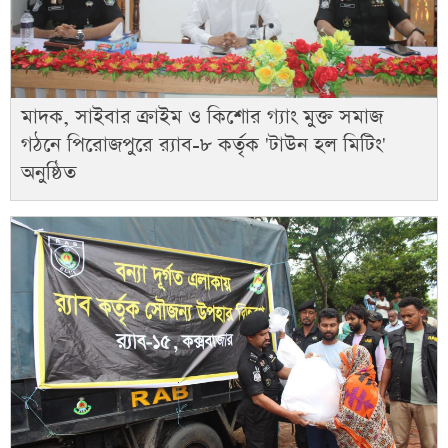
মাদক, সাইবার ক্রাইম ও কিশোর গ্যাং মুক্ত সমাজ
গঠনে পিরোজপুরে র‍্যাব-৮ কর্তৃক 'টাউন হল মিটিং'
অনুষ্ঠিত