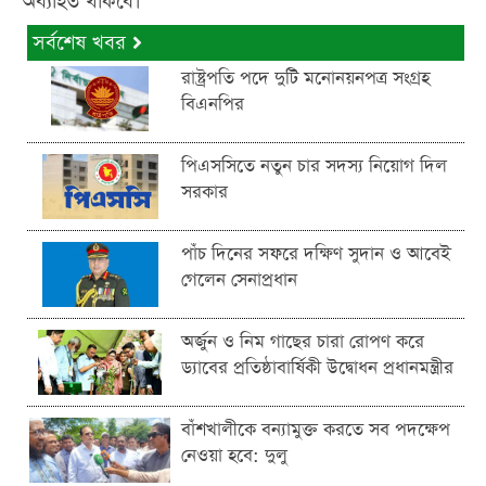
অব্যাহত থাকবে।
সর্বশেষ খবর
রাষ্ট্রপতি পদে দুটি মনোনয়নপত্র সংগ্রহ
বিএনপির
পিএসসিতে নতুন চার সদস্য নিয়োগ দিল
সরকার
পাঁচ দিনের সফরে দক্ষিণ সুদান ও আবেই
গেলেন সেনাপ্রধান
অর্জুন ও নিম গাছের চারা রোপণ করে
ড্যাবের প্রতিষ্ঠাবার্ষিকী উদ্বোধন প্রধানমন্ত্রীর
বাঁশখালীকে বন্যামুক্ত করতে সব পদক্ষেপ
নেওয়া হবে: দুলু