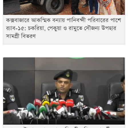
কক্সবাজারে আকস্মিক বন্যায় পানিবন্দী পরিবারের পাশে
র‌্যাব-১৫: চকরিয়া, পেকুয়া ও রামুতে সৌজন্য উপহার
সামগ্রী বিতরণ