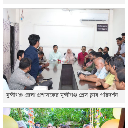
মুন্সীগঞ্জ জেলা প্রশাসকের মুন্সীগঞ্জ প্রেস ক্লাব পরিদর্শন