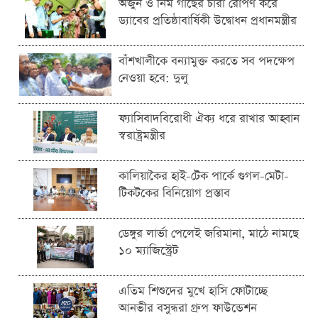
অর্জুন ও নিম গাছের চারা রোপণ করে
ড্যাবের প্রতিষ্ঠাবার্ষিকী উদ্বোধন প্রধানমন্ত্রীর
বাঁশখালীকে বন্যামুক্ত করতে সব পদক্ষেপ
নেওয়া হবে: দুলু
ফ্যাসিবাদবিরোধী ঐক্য ধরে রাখার আহ্বান
স্বরাষ্ট্রমন্ত্রীর
কালিয়াকৈর হাই-টেক পার্কে গুগল-মেটা-
টিকটকের বিনিয়োগ প্রস্তাব
ডেঙ্গুর লার্ভা পেলেই জরিমানা, মাঠে নামছে
১০ ম্যাজিস্ট্রেট
এতিম শিশুদের মুখে হাসি ফোটাচ্ছে
আনভীর বসুন্ধরা গ্রুপ ফাউন্ডেশন