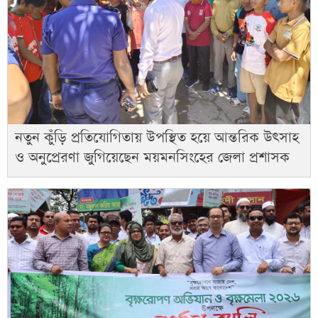
নতুন কুঁড়ি প্রতিযোগিতায় উপস্থিত হয়ে আন্তরিক উৎসাহ
ও অনুপ্রেরণা জুগিয়েছেন ময়মনসিংহের জেলা প্রশাসক