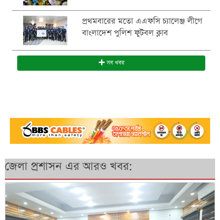
প্রথমবারের মতো এএফসি চ্যালেঞ্জ লীগে
বাংলাদেশ পুলিশ ফুটবল ক্লাব
সব খবর
জেলা প্রশাসন এর আরও খবর: