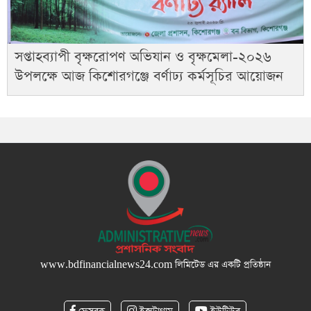
সপ্তাহব্যাপী বৃক্ষরোপণ অভিযান ও বৃক্ষমেলা-২০২৬
উপলক্ষে আজ কিশোরগঞ্জে বর্ণাঢ্য কর্মসূচির আয়োজন
www.bdfinancialnews24.com
লিমিটেড এর একটি প্রতিষ্ঠান