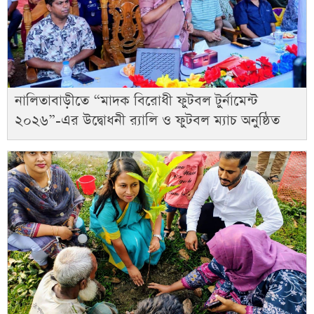
নালিতাবাড়ীতে “মাদক বিরোধী ফুটবল টুর্নামেন্ট
২০২৬”-এর উদ্বোধনী র‌্যালি ও ফুটবল ম্যাচ অনুষ্ঠিত