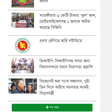
বদলি
সাতক্ষীরায় ৬ কোটি টাকার ‘কুশ’ জব্দ,
মোটরসাইকেলসহ ১ জনকে আটক
করেছে বিজিবি
প্রথম শ্রেণিতে ভর্তি লটারিতে
ভিআইপি-সিআইপিসহ সবার জন্য
বিমানবন্দরে সমান নিরাপত্তা তল্লাশি
বিকেলেই শুরু গ্যাস সঞ্চালন, দুই-
তিন দিনে কাটবে সরবরাহ সংকট:
বিদ্যুৎমন্ত্রী
সব খবর