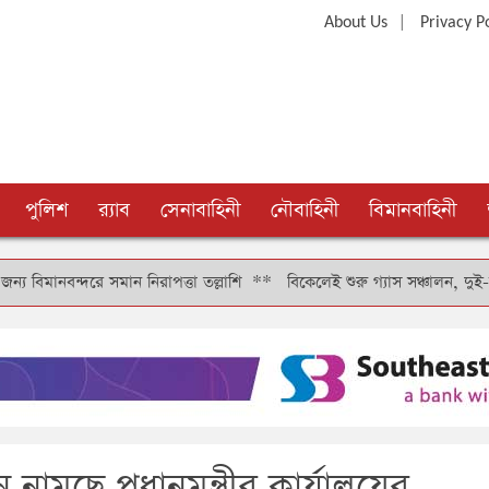
|
About Us
Privacy P
পুলিশ
র‍্যাব
সেনাবাহিনী
নৌবাহিনী
বিমানবাহিনী
 সমান নিরাপত্তা তল্লাশি
**
বিকেলেই শুরু গ্যাস সঞ্চালন, দুই-তিন দিনে কাটব
 নামছে প্রধানমন্ত্রীর কার্যালয়ের