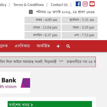
|
|
|
olicy
Terms & Conditions
Contact Us
শনিবার ০৮ অগাস্ট ২০২৬, ২৪ শ্রাবণ ১৪৩৩
ফজর :
4:09 am
সূর্যোদয় :
5:31 am
যোহর :
12:04 pm
আছর :
3:29 pm
মাগরিব :
6:37 pm
এশা :
7:53 pm
দুদক
এনবিআর
আর্কাইভ
ে সরবরাহ সংকট: বিদ্যুৎমন্ত্রী
**
রাজধানীতে গত ২৪ ঘণ্টায় গ্রেফতার ৪৬৬, 
সর্বশেষ খবর