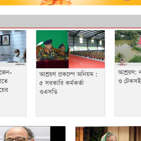
িজেন-
আশ্রয়ণ: দ
আশ্রয়ণ প্রকল্পে অনিয়ম :
াতে
ও টেকসই 
৫ সরকারি কর্মকর্তা
ালয়ের
ওএসডি