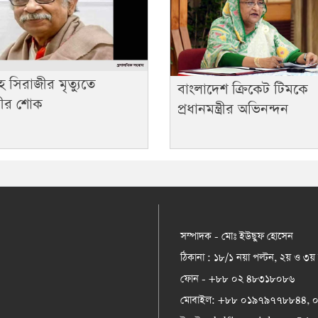
লাহ সিরাজীর মৃত্যুতে
বাংলাদেশ ক্রিকেট টিমকে
ত্রীর শোক
প্রধানমন্ত্রীর অভিনন্দন
সম্পাদক - মোঃ ইউছুফ হোসেন
ঠিকানা : ১৮/১ নয়া পল্টন, ২য় ও ৩য়
ফোন - +৮৮ ০২ ৪৮৩১৮০৮৬
মোবাইল: +৮৮ ০১৯৭৯৭৭৮৮৪৪,