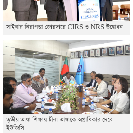
সাইবার নিরাপত্তা জোরদারে CIRS ও NRS উদ্বোধন
তৃতীয় ভাষা শিক্ষায় চীনা ভাষাকে অগ্রাধিকার দেবে
ইউজিসি