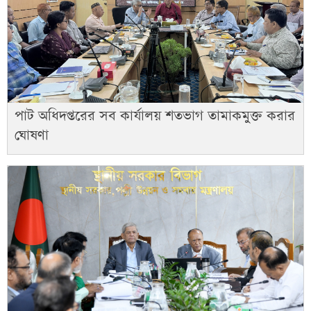
পাট অধিদপ্তরের সব কার্যালয় শতভাগ তামাকমুক্ত করার
ঘোষণা