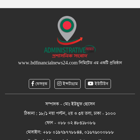
www.bdfinancialnews24.com
লিমিটেড এর একটি প্রতিষ্ঠান
ফেসবুক
ইন্সটাগ্রাম
ইউটিউব
সম্পাদক - মোঃ ইউছুফ হোসেন
ঠিকানা : ১৮/১ নয়া পল্টন, ২য় ও ৩য় তলা, ঢাকা - ১০০০
ফোন - +৮৮ ০২ ৪৮৩১৮০৮৬
মোবাইল: +৮৮ ০১৯৭৯৭৭৮৮৪৪, ০১৬৭৬০০০৮৮৮