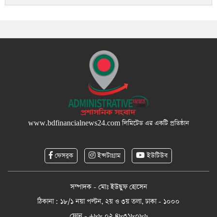
www.bdfinancialnews24.com
লিমিটেড এর একটি প্রতিষ্ঠান
ফেসবুক
ইন্সটাগ্রাম
ইউটিউব
সম্পাদক - মোঃ ইউছুফ হোসেন
ঠিকানা : ১৮/১ নয়া পল্টন, ২য় ও ৩য় তলা, ঢাকা - ১০০০
ফোন - +৮৮ ০২ ৪৮৩১৮০৮৬