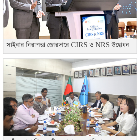
সাইবার নিরাপত্তা জোরদারে CIRS ও NRS উদ্বোধন