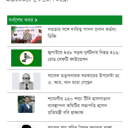
সর্বশেষ খবর
সততার সঙ্গে দায়িত্ব পালন প্রধান কর্তব্য:
ডিজি
জুলাইয়ে ৪৫৮ সড়ক দুর্ঘটনায় নিহত ৪১৬:
রোড সেফটি ফাউন্ডেশন
সাবেক তত্ত্বাবধায়ক সরকারের উপদেষ্টা ডা.
এ. আর. খান মারা গেছেন
শ্যামলীর ২৫০ শয্যা টিবি হাসপাতাল
ব্যবস্থাপনা কমিটির সভাপতি হলেন
প্রতিমন্ত্রী ববি হাজ্জাজ
সাবেক যুগ্ম সচিব সৈয়দ জগলুল পাশা