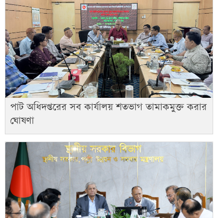
পাট অধিদপ্তরের সব কার্যালয় শতভাগ তামাকমুক্ত করার
ঘোষণা