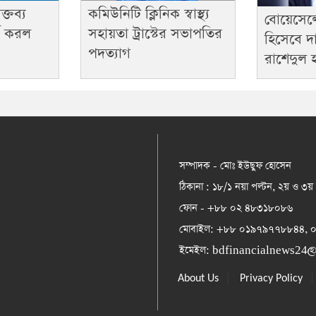
কমিউনিটি ক্লিনিক স্বাস্থ্য
্তব্য
বোয়েসেল
সহায়তা ট্রাস্টের সভাপতির
্ক করল
হিসেবে দা
পদত্যাগ
রাশেদুল 
সম্পাদক - মোঃ ইউছুফ হোসেন
ঠিকানা : ১৮/১ নয়া পল্টন, ২য় ও ৩য়
ফোন - +৮৮ ০২ ৪৮৩১৮০৮৬
মোবাইল: +৮৮ ০১৯৭৯৭৭৮৮৪৪,
ইমেইল:
bdfinancialnews24
|
About Us
Privacy Policy