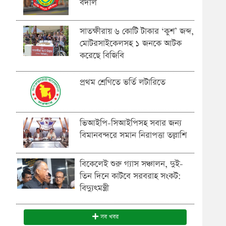
বদলি
সাতক্ষীরায় ৬ কোটি টাকার ‘কুশ’ জব্দ,
মোটরসাইকেলসহ ১ জনকে আটক
করেছে বিজিবি
প্রথম শ্রেণিতে ভর্তি লটারিতে
ভিআইপি-সিআইপিসহ সবার জন্য
বিমানবন্দরে সমান নিরাপত্তা তল্লাশি
বিকেলেই শুরু গ্যাস সঞ্চালন, দুই-
তিন দিনে কাটবে সরবরাহ সংকট:
বিদ্যুৎমন্ত্রী
সব খবর