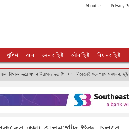
|
About Us
Privacy P
পুলিশ
র‍্যাব
সেনাবাহিনী
নৌবাহিনী
বিমানবাহিনী
ে সমান নিরাপত্তা তল্লাশি
**
বিকেলেই শুরু গ্যাস সঞ্চালন, দুই-তিন দিনে কাট
িৎসকদের তথ্য হালনাগাদ শুরু, চলবে