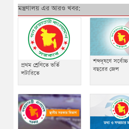
মন্ত্রণালয় এর আরও খবর:
শব্দদূষণে সর্বোচ্চ
প্রথম শ্রেণিতে ভর্তি
বছরের জেল
লটারিতে