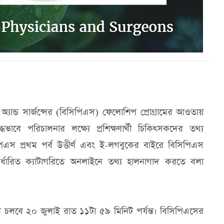
্যান্ড সার্জন্সের (বিসিপিএস) ফেলোশিপ প্রোগ্রামের আওতায়
্ধভাবে পরিচালনার লক্ষ্যে প্রশিক্ষণার্থী চিকিৎসকদের তথ্য
এস প্রথম পর্ব উত্তীর্ণ এবং ই-লগবুকের বাইরে বিসিপিএস
থীদের নির্ধারিত ক্যাটাগরিতে অনলাইনে তথ্য হালনাগাদ করতে বলা
লবে ২০ জুলাই রাত ১১টা ৫৯ মিনিট পর্যন্ত। বিসিপিএসের