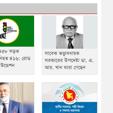
 ৪৫৮ সড়ক
সাবেক তত্ত্বাবধায়ক
য় নিহত ৪১৬: রোড
সরকারের উপদেষ্টা ডা. এ.
উন্ডেশন
আর. খান মারা গেছেন