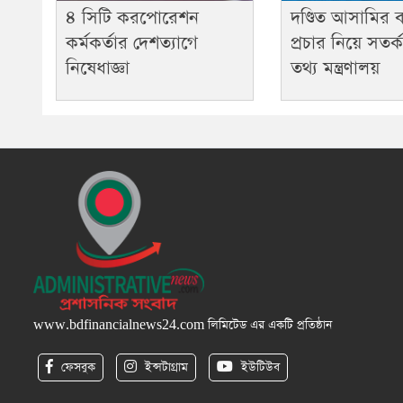
৪ সিটি করপোরেশন
দণ্ডিত আসামির বক
কর্মকর্তার দেশত্যাগে
প্রচার নিয়ে সতর
নিষেধাজ্ঞা
তথ্য মন্ত্রণালয়
www.bdfinancialnews24.com
লিমিটেড এর একটি প্রতিষ্ঠান
ফেসবুক
ইন্সটাগ্রাম
ইউটিউব