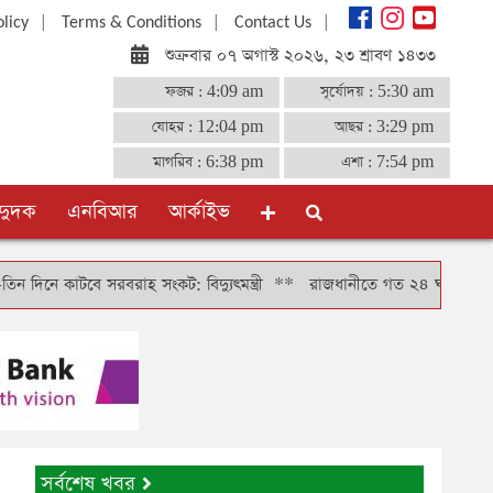
|
|
|
olicy
Terms & Conditions
Contact Us
শুক্রবার ০৭ অগাস্ট ২০২৬, ২৩ শ্রাবণ ১৪৩৩
ফজর :
4:09 am
সূর্যোদয় :
5:30 am
যোহর :
12:04 pm
আছর :
3:29 pm
মাগরিব :
6:38 pm
এশা :
7:54 pm
দুদক
এনবিআর
আর্কাইভ
বে সরবরাহ সংকট: বিদ্যুৎমন্ত্রী
**
রাজধানীতে গত ২৪ ঘণ্টায় গ্রেফতার ৪৬৬,
সর্বশেষ খবর