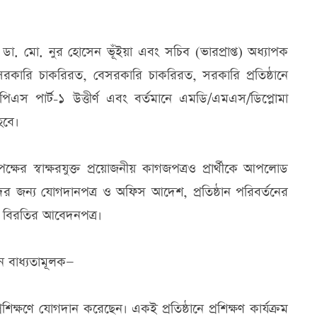
 মো. নুর হোসেন ভূঁইয়া এবং সচিব (ভারপ্রাপ্ত) অধ্যাপক
, সরকারি চাকরিরত, বেসরকারি চাকরিরত, সরকারি প্রতিষ্ঠানে
ফসিপিএস পার্ট-১ উত্তীর্ণ এবং বর্তমানে এমডি/এমএস/ডিপ্লোমা
হবে।
্ষের স্বাক্ষরযুক্ত প্রয়োজনীয় কাগজপত্রও প্রার্থীকে আপলোড
র জন্য যোগদানপত্র ও অফিস আদেশ, প্রতিষ্ঠান পরিবর্তনের
ত্রে বিরতির আবেদনপত্র।
দান বাধ্যতামূলক—
রশিক্ষণে যোগদান করেছেন। একই প্রতিষ্ঠানে প্রশিক্ষণ কার্যক্রম