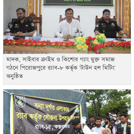
মাদক, সাইবার ক্রাইম ও কিশোর গ্যাং মুক্ত সমাজ
গঠনে পিরোজপুরে র‍্যাব-৮ কর্তৃক 'টাউন হল মিটিং'
অনুষ্ঠিত