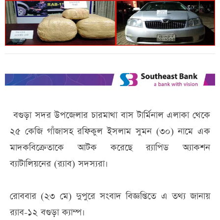
বগুড়া সদর উপজেলার চারমাথা বাস টার্মিনাল এলাকা থেকে
২৫ কেজি গাঁজাসহ রফিকুল ইসলাম সুমন (৩০) নামে এক
মাদকবিক্রেতাকে আটক করেছে র‌্যাপিড অ্যাকশন
ব্যাটালিয়নের (র‌্যাব) সদস্যরা।
রোববার (২৩ মে) দুপুরে সংবাদ বিজ্ঞপ্তিতে এ তথ্য জানায়
র‌্যাব-১২ বগুড়া ক্যাম্প।