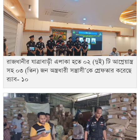
রাজধানীর যাত্রাবাড়ী এলাকা হতে ০২ (দুই) টি আগ্নেয়াস্ত্র
সহ ০৩ (তিন) জন অস্ত্রধারী সন্ত্রাসী’কে গ্রেফতার করেছে
র‌্যাব- ১০