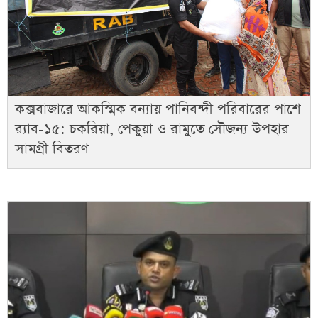
কক্সবাজারে আকস্মিক বন্যায় পানিবন্দী পরিবারের পাশে
র‌্যাব-১৫: চকরিয়া, পেকুয়া ও রামুতে সৌজন্য উপহার
সামগ্রী বিতরণ