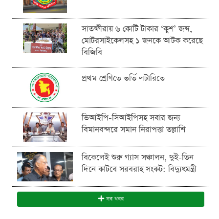
সাতক্ষীরায় ৬ কোটি টাকার ‘কুশ’ জব্দ,
মোটরসাইকেলসহ ১ জনকে আটক করেছে
বিজিবি
প্রথম শ্রেণিতে ভর্তি লটারিতে
ভিআইপি-সিআইপিসহ সবার জন্য
বিমানবন্দরে সমান নিরাপত্তা তল্লাশি
বিকেলেই শুরু গ্যাস সঞ্চালন, দুই-তিন
দিনে কাটবে সরবরাহ সংকট: বিদ্যুৎমন্ত্রী
সব খবর