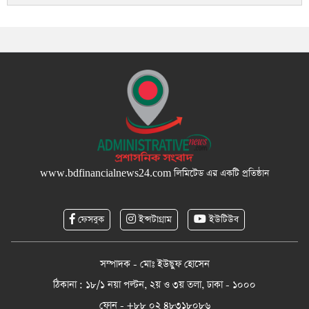
www.bdfinancialnews24.com
লিমিটেড এর একটি প্রতিষ্ঠান
ফেসবুক
ইন্সটাগ্রাম
ইউটিউব
সম্পাদক - মোঃ ইউছুফ হোসেন
ঠিকানা : ১৮/১ নয়া পল্টন, ২য় ও ৩য় তলা, ঢাকা - ১০০০
ফোন - +৮৮ ০২ ৪৮৩১৮০৮৬