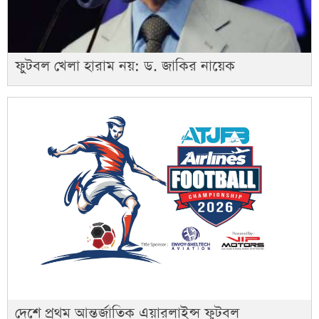
ফুটবল খেলা হারাম নয়: ড. জাকির নায়েক
দেশে প্রথম আন্তর্জাতিক এয়ারলাইন্স ফুটবল