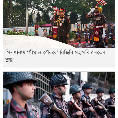
পিলখানায় ‘সীমান্ত গৌরবে’ বিজিবি মহাপরিচালকের
শ্রদ্ধা