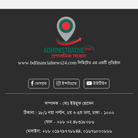
www.bdfinancialnews24.com
লিমিটেড এর একটি প্রতিষ্ঠান
ফেসবুক
ইন্সটাগ্রাম
ইউটিউব
সম্পাদক - মোঃ ইউছুফ হোসেন
ঠিকানা : ১৮/১ নয়া পল্টন, ২য় ও ৩য় তলা, ঢাকা - ১০০০
ফোন - +৮৮ ০২ ৪৮৩১৮০৮৬
মোবাইল: +৮৮ ০১৯৭৯৭৭৮৮৪৪, ০১৬৭৬০০০৮৮৮