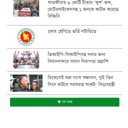
সাতক্ষীরায় ৬ কোটি টাকার ‘কুশ’ জব্দ,
মোটরসাইকেলসহ ১ জনকে আটক করেছে
বিজিবি
প্রথম শ্রেণিতে ভর্তি লটারিতে
ভিআইপি-সিআইপিসহ সবার জন্য
বিমানবন্দরে সমান নিরাপত্তা তল্লাশি
বিকেলেই শুরু গ্যাস সঞ্চালন, দুই-তিন
দিনে কাটবে সরবরাহ সংকট: বিদ্যুৎমন্ত্রী
সব খবর