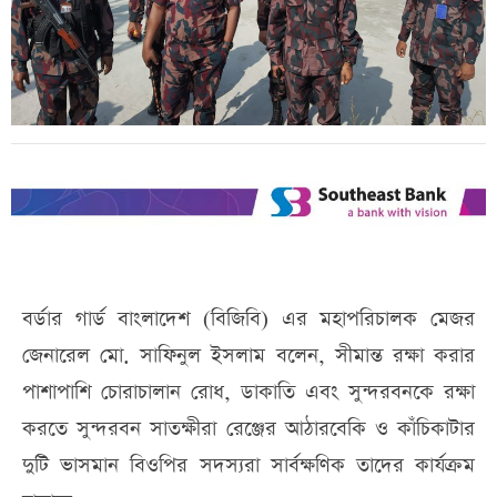
বর্ডার গার্ড বাংলাদেশ (বিজিবি) এর মহাপরিচালক মেজর
জেনারেল মো. সাফিনুল ইসলাম বলেন, সীমান্ত রক্ষা করার
পাশাপাশি চোরাচালান রোধ, ডাকাতি এবং সুন্দরবনকে রক্ষা
করতে সুন্দরবন সাতক্ষীরা রেঞ্জের আঠারবেকি ও কাঁচিকাটার
দুটি ভাসমান বিওপির সদস্যরা সার্বক্ষণিক তাদের কার্যক্রম