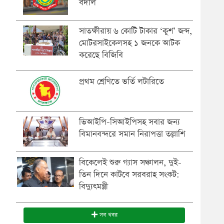
বদলি
সাতক্ষীরায় ৬ কোটি টাকার ‘কুশ’ জব্দ,
মোটরসাইকেলসহ ১ জনকে আটক
করেছে বিজিবি
প্রথম শ্রেণিতে ভর্তি লটারিতে
ভিআইপি-সিআইপিসহ সবার জন্য
বিমানবন্দরে সমান নিরাপত্তা তল্লাশি
বিকেলেই শুরু গ্যাস সঞ্চালন, দুই-
তিন দিনে কাটবে সরবরাহ সংকট:
বিদ্যুৎমন্ত্রী
সব খবর