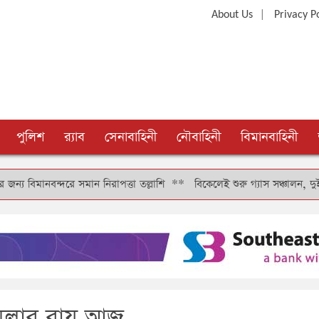
|
About Us
Privacy P
পুলিশ
র‍্যাব
সেনাবাহিনী
নৌবাহিনী
বিমানবাহিনী
্দরে সমান নিরাপত্তা তল্লাশি
**
বিকেলেই শুরু গ্যাস সঞ্চালন, দুই-তিন দিনে ক
ামলার রায় আজ