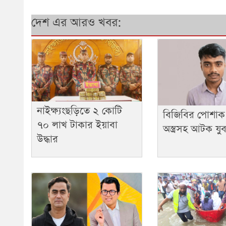
দেশ এর আরও খবর:
নাইক্ষ্যংছড়িতে ২ কোটি
বিজিবির পোশাক
৭০ লাখ টাকার ইয়াবা
অস্ত্রসহ আটক যু
উদ্ধার