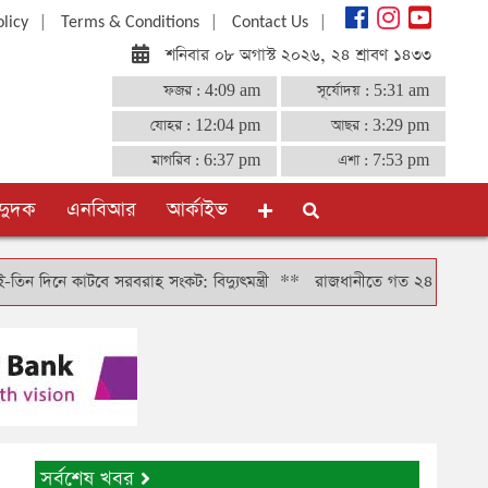
|
|
|
olicy
Terms & Conditions
Contact Us
শনিবার ০৮ অগাস্ট ২০২৬, ২৪ শ্রাবণ ১৪৩৩
ফজর :
4:09 am
সূর্যোদয় :
5:31 am
যোহর :
12:04 pm
আছর :
3:29 pm
মাগরিব :
6:37 pm
এশা :
7:53 pm
দুদক
এনবিআর
আর্কাইভ
াটবে সরবরাহ সংকট: বিদ্যুৎমন্ত্রী
**
রাজধানীতে গত ২৪ ঘণ্টায় গ্রেফতার ৪
সর্বশেষ খবর