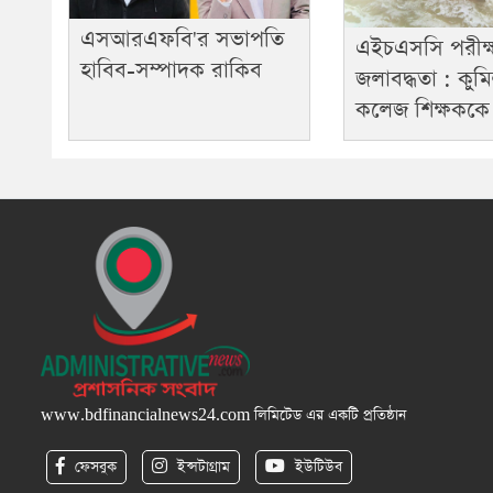
এসআরএফবি'র সভাপতি
এইচএসসি পরীক্ষা
হাবিব-সম্পাদক রাকিব
জলাবদ্ধতা : কুমি
কলেজ শিক্ষকক
www.bdfinancialnews24.com
লিমিটেড এর একটি প্রতিষ্ঠান
ফেসবুক
ইন্সটাগ্রাম
ইউটিউব