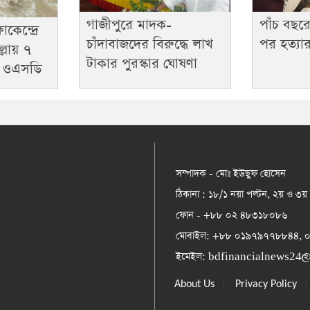
গাজীপুরে মাদক-
পাঁচ বছরে
কেন্দ্রে
চাঁদাবাজদের বিরুদ্ধে লাখ
পর হত্য
ল্লায় ৭
টাকার পুরস্কার ঘোষণা
ে ওএসডি
সম্পাদক - মোঃ ইউছুফ হোসেন
ঠিকানা : ১৮/১ নয়া পল্টন, ২য় ও ৩য়
ফোন - +৮৮ ০২ ৪৮৩১৮০৮৬
মোবাইল: +৮৮ ০১৯৭৯৭৭৮৮৪৪,
ইমেইল:
bdfinancialnews24
|
About Us
Privacy Policy