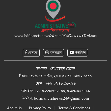
www.bdfinancialnews24.com
লিমিটেড এর একটি প্রতিষ্ঠান
ফেসবুক
ইন্সটাগ্রাম
ইউটিউব
সম্পাদক - মোঃ ইউছুফ হোসেন
ঠিকানা : ১৮/১ নয়া পল্টন, ২য় ও ৩য় তলা, ঢাকা - ১০০০
ফোন - +৮৮ ০২ ৪৮৩১৮০৮৬
মোবাইল: +৮৮ ০১৯৭৯৭৭৮৮৪৪, ০১৬৭৬০০০৮৮৮
ইমেইল:
bdfinancialnews24@gmail.com
|
|
|
About Us
Privacy Policy
Terms & Conditions