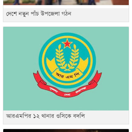
দেশে নতুন পাঁচ উপজেলা গঠন
আরএমপির ১২ থানার ওসিকে বদলি