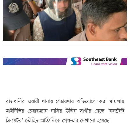
রাজধানীর ওয়ারী থানায় প্রতারণার অভিযোগে করা মামলায়
মাইটিভির চেয়ারম্যান নাসির উদ্দিন সাথীর ছেলে ‘কনটেন্ট
ক্রিয়েটর’ তৌহিদ আফ্রিদিকে গ্রেফতার দেখানো হয়েছে।