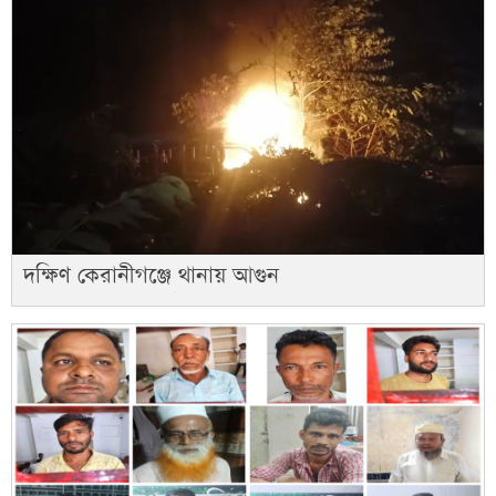
দক্ষিণ কেরানীগঞ্জে থানায় আগুন