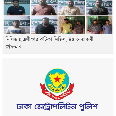
নিষিদ্ধ ছাত্রলীগের ঝটিকা মিছিল, ৪৫ নেতাকর্মী
গ্রেফতার