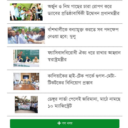
অর্জুন ও নিম গাছের চারা রোপণ করে
ড্যাবের প্রতিষ্ঠাবার্ষিকী উদ্বোধন প্রধানমন্ত্রীর
বাঁশখালীকে বন্যামুক্ত করতে সব পদক্ষেপ
নেওয়া হবে: দুলু
ফ্যাসিবাদবিরোধী ঐক্য ধরে রাখার আহ্বান
স্বরাষ্ট্রমন্ত্রীর
কালিয়াকৈর হাই-টেক পার্কে গুগল-মেটা-
টিকটকের বিনিয়োগ প্রস্তাব
ডেঙ্গুর লার্ভা পেলেই জরিমানা, মাঠে নামছে
১০ ম্যাজিস্ট্রেট
সব খবর