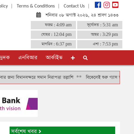
|
|
|
olicy
Terms & Conditions
Contact Us
শনিবার ০৮ অগাস্ট ২০২৬, ২৪ শ্রাবণ ১৪৩৩
ফজর :
4:09 am
সূর্যোদয় :
5:31 am
যোহর :
12:04 pm
আছর :
3:29 pm
মাগরিব :
6:37 pm
এশা :
7:53 pm
দুদক
এনবিআর
আর্কাইভ
ন্দরে সমান নিরাপত্তা তল্লাশি
**
বিকেলেই শুরু গ্যাস সঞ্চালন, দুই-তিন দিনে
সর্বশেষ খবর