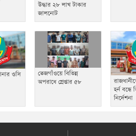
উদ্ধার ২৮ লাখ টাকার
জালনোট
তেজগাঁওয়ে বিভিন্ন
ানার ওসি
রাজধানীত
অপরাধে গ্রেপ্তার ৫৮
হর্ন বন্ধ
নির্দেশনা