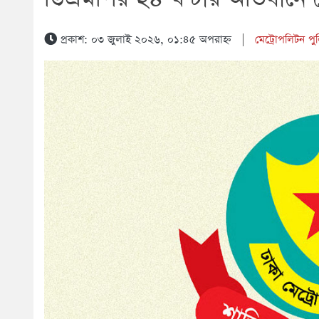
প্রকাশ: ০৩ জুলাই ২০২৬, ০১:৪৫ অপরাহ্ন
|
মেট্রোপলিটন পু