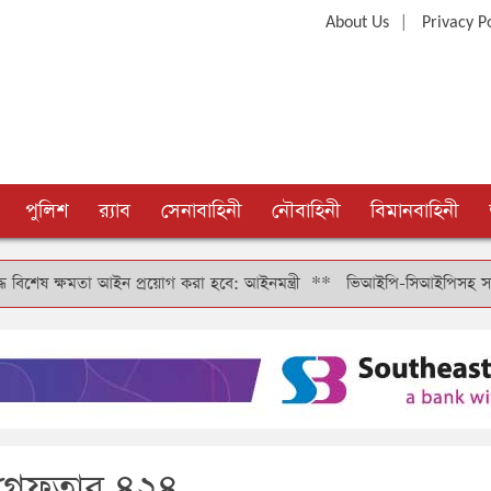
|
About Us
Privacy P
পুলিশ
র‍্যাব
সেনাবাহিনী
নৌবাহিনী
বিমানবাহিনী
ষমতা আইন প্রয়োগ করা হবে: আইনমন্ত্রী
**
ভিআইপি-সিআইপিসহ সবার জন্য বিমানব
গ্রেফতার ৪২৪