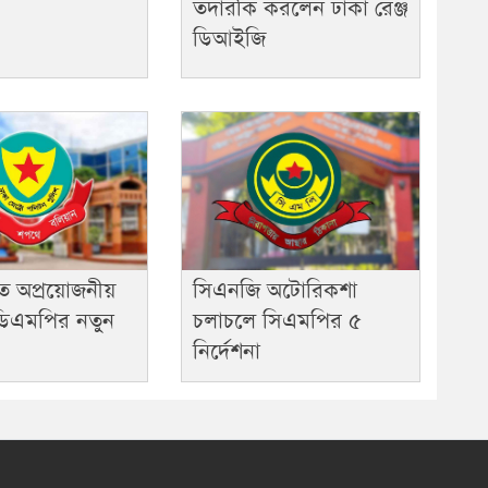
তদারকি করলেন ঢাকা রেঞ্জ
ডিআইজি
ে অপ্রয়োজনীয়
সিএনজি অটোরিকশা
ে ডিএমপির নতুন
চলাচলে সিএমপির ৫
নির্দেশনা