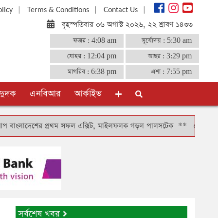
|
|
|
olicy
Terms & Conditions
Contact Us
বৃহস্পতিবার ০৬ অগাস্ট ২০২৬, ২২ শ্রাবণ ১৪৩৩
ফজর :
4:08 am
সূর্যোদয় :
5:30 am
যোহর :
12:04 pm
আছর :
3:29 pm
মাগরিব :
6:38 pm
এশা :
7:55 pm
দুদক
এনবিআর
আর্কাইভ
লাদেশের প্রথম সফল এক্সিট, মাইলফলক গড়ল পালসটেক
**
টোকিওতে বাংলাদেশ 
সর্বশেষ খবর