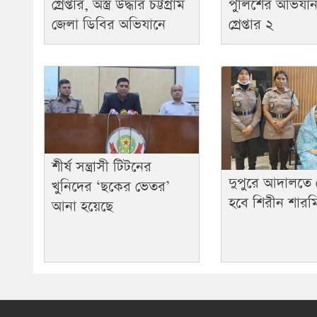
পুলিশের অভিযান:
গ্রেপ্তার, অস্ত্র উদ্ধার চট্টগ্রাম
গ্রেপ্তার ২
জেলা ডিবির অভিযানে
শীর্ষ সন্ত্রাসী টিটনের
দুপুরে আদালতে
খুনিদের ‘ছকের ভেতর’
হবে শিরীন শার
আনা হয়েছে