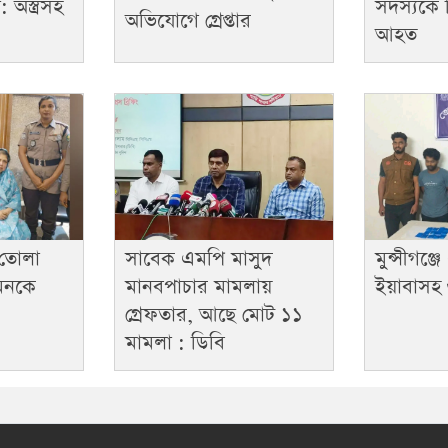
 অস্ত্রসহ
সদস্যকে 
অভিযোগে গ্রেপ্তার
আহত
 তোলা
সাবেক এমপি মাসুদ
মুন্সীগঞ্
মিনকে
মানবপাচার মামলায়
ইয়াবাসহ 
গ্রেফতার, আছে মোট ১১
মামলা : ডিবি