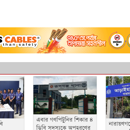
এবার গণপিটুনির শিকার ৪
বি
নারায়ণগঞ
ডিবি সদস্যকে অপহরণের