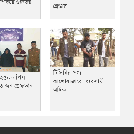
পিটিয়ে গুরুতর
গ্রেপ্তার
টিসিবির পণ্য
জে ২৫০০ পিস
কালোবাজারে, ব্যবসায়ী
৩ জন গ্রেফতার
আটক